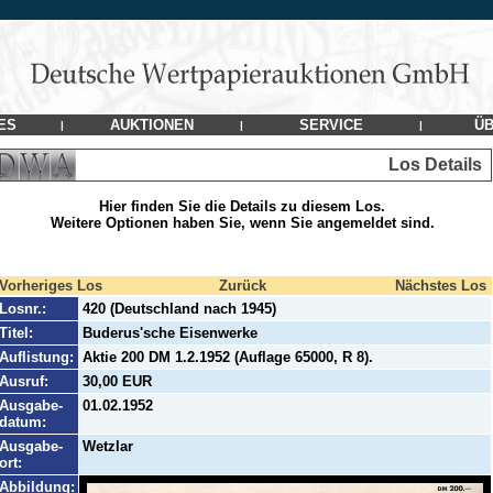
ES
AUKTIONEN
SERVICE
ÜB
|
|
|
Los Details
Hier finden Sie die Details zu diesem Los.
Weitere Optionen haben Sie, wenn Sie angemeldet sind.
Vorheriges Los
Zurück
Nächstes Los
Losnr.:
420 (Deutschland nach 1945)
Titel:
Buderus'sche Eisenwerke
Auflistung:
Aktie 200 DM 1.2.1952 (Auflage 65000, R 8).
Ausruf:
30,00 EUR
Ausgabe-
01.02.1952
datum:
Ausgabe-
Wetzlar
ort:
Abbildung: