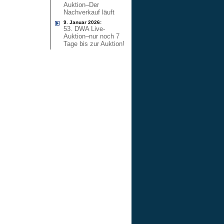
Auktion–Der
Nachverkauf läuft
9. Januar 2026:
53. DWA Live-
Auktion–nur noch 7
Tage bis zur Auktion!