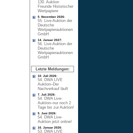
130. Auktion
Freunde Historischer
Wertpapiere
5. November 2026:
55. Live-Auktion der
Deutsche
Wertpapierauktionen
GmbH
14. Januar 2027:
56. Live-Auktion der
Deutsche
Wertpapierauktionen
GmbH
Letzte Meldungen:
10. Juli 2026:
54. DWA LIVE
Auktion–Der
Nachverkauf läuft
7. Juli 2026:
54. DWA Live-
Auktion–nur noch 2
Tage bis zur Auktion!
5. Juni 2026:
54. DWA Live-
Auktion jetzt online!
16. Januar 2026:
53. DWA LIVE