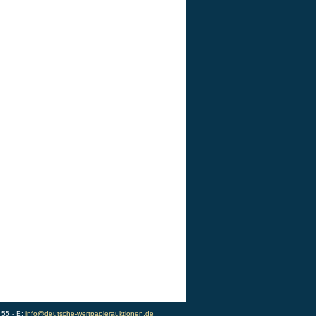
 55 - E:
info@deutsche-wertpapierauktionen.de