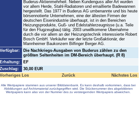
Buderus-Aktienmehrheit. Neben Kundenguss aller Art wurden
vor allem Herde, Stahl-Radiatoren und emaillierte Badewannen
hergestellt. Das 1977 in Buderus AG umbenannte und bis heute
börsennotierte Unternehmen, eine der ältesten Firmen der
deutschen Eisenindustrie überhaupt, ist in den Bereichen
Heizungsprodukte, Guß- und Edelstahlerzeugnisse (u.a. Teile
für den Flugzeugbau) tätig. 2003 unwillkomene Übernahme
durch die vor allem an der Heizungstechnik interessierte Robert
Bosch GmbH. Verkäufer war der letzte Großaktionär, der
Mannheimer Baukonzern Bilfinger Berger AG.
Verfügbar:
Die Nachkriegs-Ausgaben von Buderus zählen zu den
größten Seltenheiten im DM-Bereich überhaupt. (R 8)
Erhaltung:
EF
Zuschlag:
30,00 EUR
Vorheriges Los
Zurück
Nächstes Los
Alle Wertpapiere stammen aus unserer Bilddatenbank. Es kann deshalb vorkommen, dass bei
Abbildungen auf Archivmaterial zurückgegriffen wird. Die Stückenummer des abgebildeten
Wertpapiers kann also von der Nummer des zu versteigernden Wertpapiers abweichen.