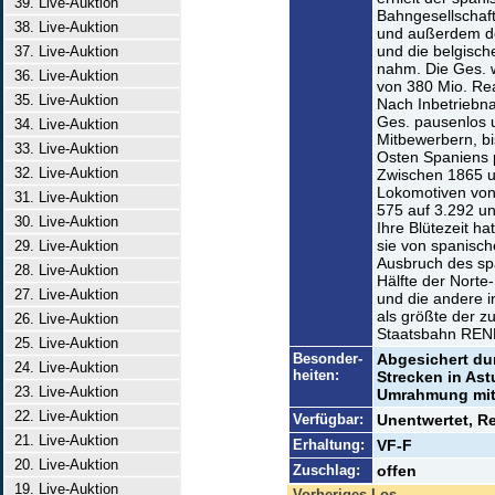
39. Live-Auktion
Bahngesellschaft
38. Live-Auktion
und außerdem den
und die belgisch
37. Live-Auktion
nahm. Die Ges. 
36. Live-Auktion
von 380 Mio. Rea
35. Live-Auktion
Nach Inbetriebn
Ges. pausenlos 
34. Live-Auktion
Mitbewerbern, b
33. Live-Auktion
Osten Spaniens pr
32. Live-Auktion
Zwischen 1865 u
Lokomotiven von
31. Live-Auktion
575 auf 3.292 u
30. Live-Auktion
Ihre Blütezeit ha
sie von spanisch
29. Live-Auktion
Ausbruch des spa
28. Live-Auktion
Hälfte der Norte
27. Live-Auktion
und die andere i
als größte der z
26. Live-Auktion
Staatsbahn REN
25. Live-Auktion
Besonder-
Abgesichert dur
24. Live-Auktion
heiten:
Strecken in Ast
23. Live-Auktion
Umrahmung mit
22. Live-Auktion
Verfügbar:
Unentwertet, R
21. Live-Auktion
Erhaltung:
VF-F
20. Live-Auktion
Zuschlag:
offen
19. Live-Auktion
Vorheriges Los