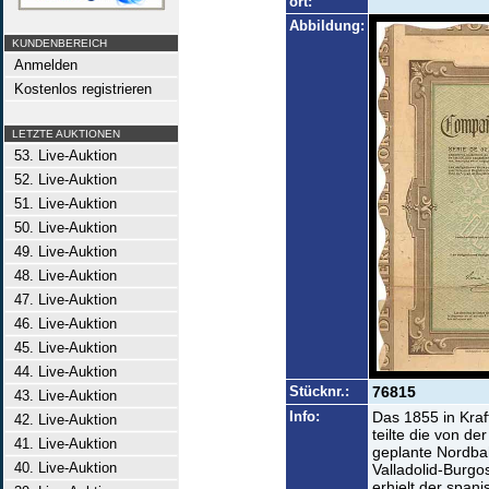
ort:
Abbildung:
KUNDENBEREICH
Anmelden
Kostenlos registrieren
LETZTE AUKTIONEN
53. Live-Auktion
52. Live-Auktion
51. Live-Auktion
50. Live-Auktion
49. Live-Auktion
48. Live-Auktion
47. Live-Auktion
46. Live-Auktion
45. Live-Auktion
44. Live-Auktion
Stücknr.:
76815
43. Live-Auktion
Info:
Das 1855 in Kraf
42. Live-Auktion
teilte die von d
41. Live-Auktion
geplante Nordbah
40. Live-Auktion
Valladolid-Burg
erhielt der spani