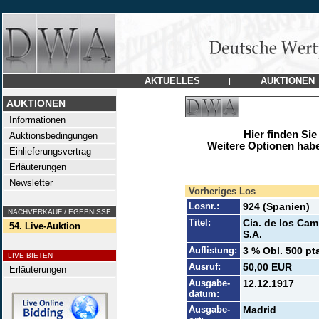
AKTUELLES
AUKTIONEN
|
AUKTIONEN
Informationen
Hier finden Sie
Auktionsbedingungen
Weitere Optionen habe
Einlieferungsvertrag
Erläuterungen
Newsletter
Vorheriges Los
Losnr.:
924 (Spanien)
NACHVERKAUF / EGEBNISSE
Titel:
Cia. de los Cam
54. Live-Auktion
S.A.
Auflistung:
3 % Obl. 500 pt
LIVE BIETEN
Ausruf:
50,00 EUR
Erläuterungen
Ausgabe-
12.12.1917
datum:
Ausgabe-
Madrid