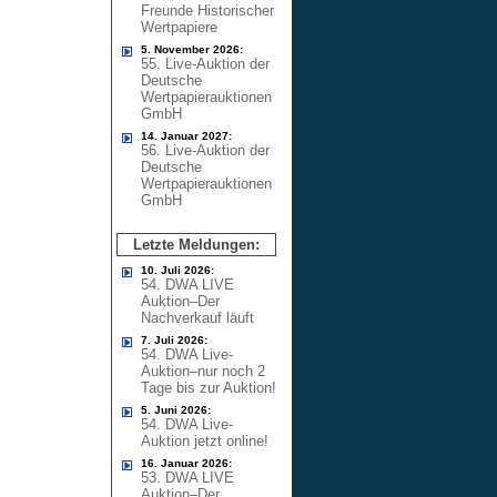
Freunde Historischer
Wertpapiere
5. November 2026:
55. Live-Auktion der
Deutsche
Wertpapierauktionen
GmbH
14. Januar 2027:
56. Live-Auktion der
Deutsche
Wertpapierauktionen
GmbH
Letzte Meldungen:
10. Juli 2026:
54. DWA LIVE
Auktion–Der
Nachverkauf läuft
7. Juli 2026:
54. DWA Live-
Auktion–nur noch 2
Tage bis zur Auktion!
5. Juni 2026:
54. DWA Live-
Auktion jetzt online!
16. Januar 2026:
53. DWA LIVE
Auktion–Der