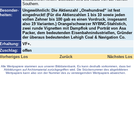
Southern.
Besonder-
Ungewöhnlich: Die Aktienzahl „Onehundred“ ist fest
heiten:
eingedruckt! (Für die Aktienzahlen 1 bis 10 sowie jeden
vollen Zehner bis 100 gab es einen Vordruck, insgesamt
also 19 Varianten.) Orange/schwarzer NYBNC-Stahlstich,
zwei runde Vignetten mit Dampflok und Porträt von Asa
Packer, dem bedeutenden Eisenbahnindustriellen, Gründer
der überaus bedeutenden Lehigh Coal & Navigation Co.
Erhaltung:
VF+.
Zuschlag:
offen
Vorheriges Los
Zurück
Nächstes Los
Alle Wertpapiere stammen aus unserer Bilddatenbank. Es kann deshalb vorkommen, dass bei
Abbildungen auf Archivmaterial zurückgegriffen wird. Die Stückenummer des abgebildeten
Wertpapiers kann also von der Nummer des zu versteigernden Wertpapiers abweichen.