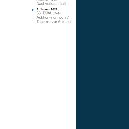
Nachverkauf läuft
9. Januar 2026:
53. DWA Live-
Auktion–nur noch 7
Tage bis zur Auktion!