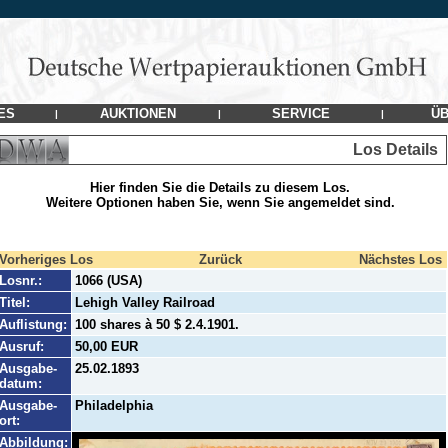
ES
AUKTIONEN
SERVICE
ÜB
|
|
|
Los Details
Hier finden Sie die Details zu diesem Los.
Weitere Optionen haben Sie, wenn Sie angemeldet sind.
Vorheriges Los
Zurück
Nächstes Los
Losnr.:
1066 (USA)
Titel:
Lehigh Valley Railroad
Auflistung:
100 shares à 50 $ 2.4.1901.
Ausruf:
50,00 EUR
Ausgabe-
25.02.1893
datum:
Ausgabe-
Philadelphia
ort:
Abbildung: