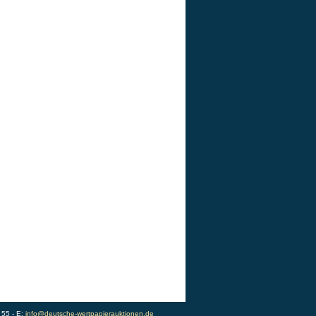
 55 - E:
info@deutsche-wertpapierauktionen.de