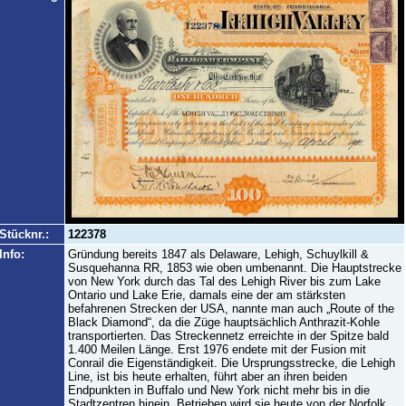
Stücknr.:
122378
Info:
Gründung bereits 1847 als Delaware, Lehigh, Schuylkill &
Susquehanna RR, 1853 wie oben umbenannt. Die Hauptstrecke
von New York durch das Tal des Lehigh River bis zum Lake
Ontario und Lake Erie, damals eine der am stärksten
befahrenen Strecken der USA, nannte man auch „Route of the
Black Diamond“, da die Züge hauptsächlich Anthrazit-Kohle
transportierten. Das Streckennetz erreichte in der Spitze bald
1.400 Meilen Länge. Erst 1976 endete mit der Fusion mit
Conrail die Eigenständigkeit. Die Ursprungsstrecke, die Lehigh
Line, ist bis heute erhalten, führt aber an ihren beiden
Endpunkten in Buffalo und New York nicht mehr bis in die
Stadtzentren hinein. Betrieben wird sie heute von der Norfolk