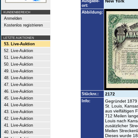
Ausgabe-
New York
ort:
Abbildung:
KUNDENBEREICH
Anmelden
Kostenlos registrieren
LETZTE AUKTIONEN
53. Live-Auktion
52. Live-Auktion
51. Live-Auktion
50. Live-Auktion
49. Live-Auktion
48. Live-Auktion
47. Live-Auktion
46. Live-Auktion
Stücknr.:
2172
45. Live-Auktion
Info:
Gegründet 1879 
44. Live-Auktion
St. Louis, Kansas
aus vielfältigen
43. Live-Auktion
712 Meilen lange
42. Live-Auktion
Louis nach Kansa
41. Live-Auktion
zusätzlicher Str
Meilen Strecken
40. Live-Auktion
Dieses wurde 188