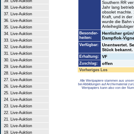
39. Live-Auktion
Southern RR verp
Jahr lang betrie
38. Live-Auktion
obsolet machte. 
37. Live-Auktion
Kraft, und in de
36. Live-Auktion
wurde die Bahn 
Anleihegläubiger
35. Live-Auktion
Besonder-
Herrlicher grün
34. Live-Auktion
heiten:
Dampflok-Vigne
33. Live-Auktion
Verfügbar:
Unentwertet. Se
32. Live-Auktion
Stück bekannt. 
31. Live-Auktion
Erhaltung:
VF
30. Live-Auktion
Zuschlag:
offen
29. Live-Auktion
Vorheriges Los
28. Live-Auktion
27. Live-Auktion
Alle Wertpapiere stammen aus unser
bei Abbildungen auf Archivmaterial zu
26. Live-Auktion
Wertpapiers kann also von der Num
25. Live-Auktion
24. Live-Auktion
23. Live-Auktion
22. Live-Auktion
21. Live-Auktion
20. Live-Auktion
19. Live-Auktion