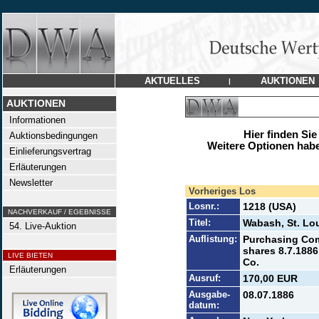
AKTUELLES
AUKTIONEN
|
AUKTIONEN
Informationen
Hier finden Sie
Auktionsbedingungen
Weitere Optionen habe
Einlieferungsvertrag
Erläuterungen
Newsletter
Vorheriges Los
Losnr.:
1218 (USA)
NACHVERKAUF / EGEBNISSE
Titel:
Wabash, St. Lou
54. Live-Auktion
Auflistung:
Purchasing Com
shares 8.7.1886 
LIVE BIETEN
Co.
Erläuterungen
Ausruf:
170,00 EUR
Ausgabe-
08.07.1886
datum: