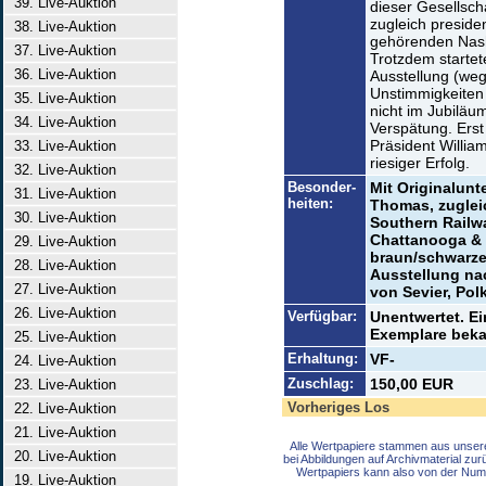
39. Live-Auktion
dieser Gesellsch
zugleich preside
38. Live-Auktion
gehörenden Nashv
37. Live-Auktion
Trotzdem startet
36. Live-Auktion
Ausstellung (we
Unstimmigkeiten 
35. Live-Auktion
nicht im Jubiläu
34. Live-Auktion
Verspätung. Erst
Präsident Willia
33. Live-Auktion
riesiger Erfolg.
32. Live-Auktion
Besonder-
Mit Originalunt
31. Live-Auktion
heiten:
Thomas, zugleic
30. Live-Auktion
Southern Railw
Chattanooga & S
29. Live-Auktion
braun/schwarzer
28. Live-Auktion
Ausstellung na
27. Live-Auktion
von Sevier, Po
26. Live-Auktion
Verfügbar:
Unentwertet. Ei
Exemplare bekan
25. Live-Auktion
Erhaltung:
VF-
24. Live-Auktion
Zuschlag:
150,00 EUR
23. Live-Auktion
Vorheriges Los
22. Live-Auktion
21. Live-Auktion
Alle Wertpapiere stammen aus unser
20. Live-Auktion
bei Abbildungen auf Archivmaterial zu
Wertpapiers kann also von der Num
19. Live-Auktion