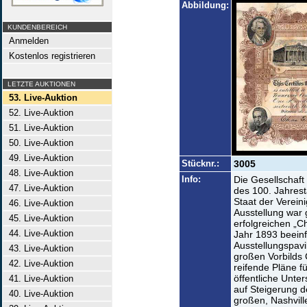
Abbildung:
KUNDENBEREICH
Anmelden
Kostenlos registrieren
LETZTE AUKTIONEN
53. Live-Auktion
52. Live-Auktion
51. Live-Auktion
50. Live-Auktion
49. Live-Auktion
Stücknr.:
3005
48. Live-Auktion
Info:
Die Gesellschaft 
47. Live-Auktion
des 100. Jahrest
Staat der Verein
46. Live-Auktion
Ausstellung war
45. Live-Auktion
erfolgreichen „C
44. Live-Auktion
Jahr 1893 beeinf
Ausstellungspavil
43. Live-Auktion
großen Vorbilds
42. Live-Auktion
reifende Pläne f
öffentliche Unter
41. Live-Auktion
auf Steigerung 
40. Live-Auktion
großen, Nashvil