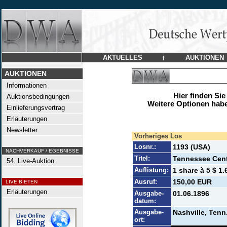
AKTUELLES
AUKTIONEN
|
AUKTIONEN
Informationen
Hier finden Sie
Auktionsbedingungen
Weitere Optionen habe
Einlieferungsvertrag
Erläuterungen
Newsletter
Vorheriges Los
Losnr.:
1193 (USA)
NACHVERKAUF / EGEBNISSE
Titel:
Tennessee Cent
54. Live-Auktion
Auflistung:
1 share à 5 $ 1.
Ausruf:
150,00 EUR
LIVE BIETEN
Erläuterungen
Ausgabe-
01.06.1896
datum:
Ausgabe-
Nashville, Tenn
ort: