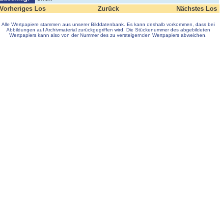
Vorheriges Los
Zurück
Nächstes Los
Alle Wertpapiere stammen aus unserer Bilddatenbank. Es kann deshalb vorkommen, dass bei
Abbildungen auf Archivmaterial zurückgegriffen wird. Die Stückenummer des abgebildeten
Wertpapiers kann also von der Nummer des zu versteigernden Wertpapiers abweichen.