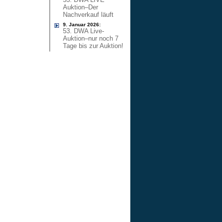
Auktion–Der
Nachverkauf läuft
9. Januar 2026:
53. DWA Live-
Auktion–nur noch 7
Tage bis zur Auktion!