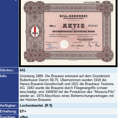
Stücknr.:
641
Info:
Gründung 1889. Die Brauerei entstand auf dem Grundstück
Bullenhuser Damm 59-75. Übernommen wurden 1918 die
Hansa Brauerei-Gesellschaft und 1921 die Brauhaus Teutonia
AG. 1943 wurde die Brauerei durch Fliegerangriffe schwer
beschädigt, erst 1949/50 lief die Produktion des "Moravia-Pils"
wieder an. 1974 Abschluss eines Beherrschungsvertrages mit
der Holsten-Brauerei.
Verfügbar:
Lochentwertet. (R 9)
Erhaltung:
EF+
Zuschlag:
offen