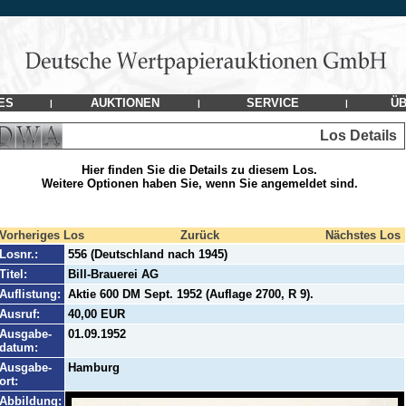
ES
AUKTIONEN
SERVICE
ÜB
|
|
|
Los Details
Hier finden Sie die Details zu diesem Los.
Weitere Optionen haben Sie, wenn Sie angemeldet sind.
Vorheriges Los
Zurück
Nächstes Los
Losnr.:
556 (Deutschland nach 1945)
Titel:
Bill-Brauerei AG
Auflistung:
Aktie 600 DM Sept. 1952 (Auflage 2700, R 9).
Ausruf:
40,00 EUR
Ausgabe-
01.09.1952
datum:
Ausgabe-
Hamburg
ort:
Abbildung: