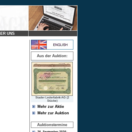
ER UNS
Aus der Auktion:
Stader Lederfabrik AG (2
Stücke)
Mehr zur Aktie
Mehr zur Auktion
Auktionstermine
26. September 2026: