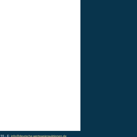
 55 - E:
info@deutsche-wertpapierauktionen.de