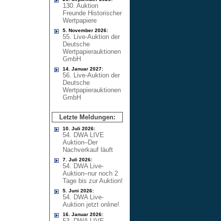
130. Auktion
Freunde Historischer
Wertpapiere
5. November 2026:
55. Live-Auktion der
Deutsche
Wertpapierauktionen
GmbH
14. Januar 2027:
56. Live-Auktion der
Deutsche
Wertpapierauktionen
GmbH
Letzte Meldungen:
10. Juli 2026:
54. DWA LIVE
Auktion–Der
Nachverkauf läuft
7. Juli 2026:
54. DWA Live-
Auktion–nur noch 2
Tage bis zur Auktion!
5. Juni 2026:
54. DWA Live-
Auktion jetzt online!
16. Januar 2026:
53. DWA LIVE