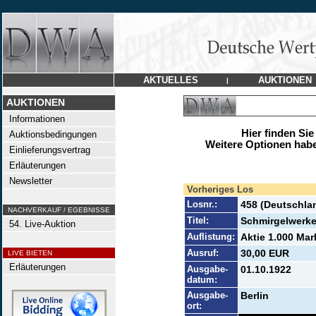
AKTUELLES
AUKTIONEN
|
AUKTIONEN
Informationen
Hier finden Sie
Auktionsbedingungen
Weitere Optionen habe
Einlieferungsvertrag
Erläuterungen
Newsletter
Vorheriges Los
Losnr.:
458 (Deutschla
NACHVERKAUF / EGEBNISSE
Titel:
Schmirgelwerk
54. Live-Auktion
Auflistung:
Aktie 1.000 Mar
Ausruf:
30,00 EUR
LIVE BIETEN
Erläuterungen
Ausgabe-
01.10.1922
datum:
Ausgabe-
Berlin
ort: