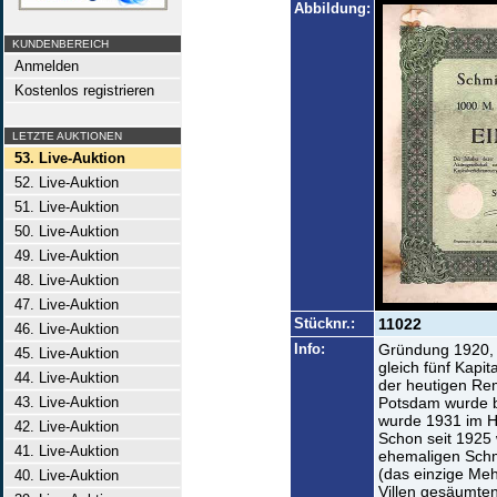
Abbildung:
KUNDENBEREICH
Anmelden
Kostenlos registrieren
LETZTE AUKTIONEN
53. Live-Auktion
52. Live-Auktion
51. Live-Auktion
50. Live-Auktion
49. Live-Auktion
48. Live-Auktion
47. Live-Auktion
Stücknr.:
11022
46. Live-Auktion
Info:
Gründung 1920, w
45. Live-Auktion
gleich fünf Kapit
44. Live-Auktion
der heutigen Remb
43. Live-Auktion
Potsdam wurde be
wurde 1931 im H
42. Live-Auktion
Schon seit 1925
41. Live-Auktion
ehemaligen Sch
(das einzige Meh
40. Live-Auktion
Villen gesäumten