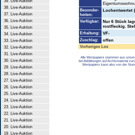
39. Live-Auktion
Eigentumswohnun
38. Live-Auktion
Besonder-
Lochentwertet 
37. Live-Auktion
heiten:
36. Live-Auktion
Verfügbar:
Nur 6 Stück lag
rostfleckig. St
35. Live-Auktion
Erhaltung:
VF-
34. Live-Auktion
Zuschlag:
offen
33. Live-Auktion
Vorheriges Los
32. Live-Auktion
31. Live-Auktion
Alle Wertpapiere stammen aus unser
30. Live-Auktion
bei Abbildungen auf Archivmaterial zu
Wertpapiers kann also von der Num
29. Live-Auktion
28. Live-Auktion
27. Live-Auktion
26. Live-Auktion
25. Live-Auktion
24. Live-Auktion
23. Live-Auktion
22. Live-Auktion
21. Live-Auktion
20. Live-Auktion
19. Live-Auktion