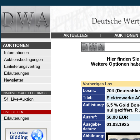
AKTUELLES
AUKTIONEN
|
AUKTIONEN
Informationen
Hier finden Sie
Auktionsbedingungen
Weitere Optionen habe
Einlieferungsvertrag
Erläuterungen
Newsletter
Vorheriges Los
Losnr.:
204 (Deutschla
NACHVERKAUF / EGEBNISSE
Titel:
Elektrowerke AG
54. Live-Auktion
Auflistung:
6,5 % Gold Bon
nullgeziffert, R 
LIVE BIETEN
Ausruf:
50,00 EUR
Erläuterungen
Ausgabe-
01.03.1925
datum:
Abbildung: