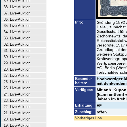
39. Live-Auktion
38. Live-Auktion
37. Live-Auktion
36. Live-Auktion
Info:
Gründung 1892 a
35. Live-Auktion
Halle", zunächst
Gesellschaft für
34. Live-Auktion
Zschornewitz, d
33. Live-Auktion
Reichsstickstoffw
32. Live-Auktion
versorgte. 1917
Grundkapital der
31. Live-Auktion
weiteren Stützpun
30. Live-Auktion
Kraftwerksgruppe
29. Live-Auktion
Wertpapierberei
AG, Berlin (West
28. Live-Auktion
Teilschuldversc
27. Live-Auktion
Besonder-
Hochwertiger AB
26. Live-Auktion
heiten:
mit denkendem 
25. Live-Auktion
Verfügbar:
Mit anh. Kupons
24. Live-Auktion
(kann entfernt 
Jahren im Archi
23. Live-Auktion
Erhaltung:
VF
22. Live-Auktion
Zuschlag:
offen
21. Live-Auktion
Vorheriges Los
20. Live-Auktion
19. Live-Auktion