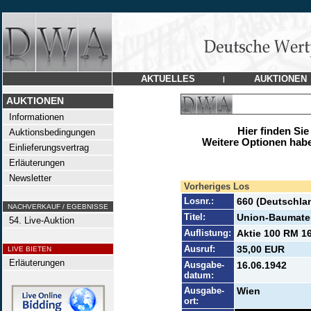
AKTUELLES
AUKTIONEN
|
AUKTIONEN
Informationen
Hier finden Sie
Auktionsbedingungen
Weitere Optionen habe
Einlieferungsvertrag
Erläuterungen
Newsletter
Vorheriges Los
Losnr.:
660 (Deutschla
NACHVERKAUF / EGEBNISSE
Titel:
Union-Baumater
54. Live-Auktion
Auflistung:
Aktie 100 RM 16
Ausruf:
35,00 EUR
LIVE BIETEN
Erläuterungen
Ausgabe-
16.06.1942
datum:
Ausgabe-
Wien
ort: