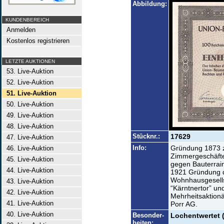
Abbildung:
KUNDENBEREICH
Anmelden
Kostenlos registrieren
LETZTE AUKTIONEN
53. Live-Auktion
52. Live-Auktion
51. Live-Auktion
50. Live-Auktion
49. Live-Auktion
48. Live-Auktion
Stücknr.:
17629
47. Live-Auktion
Info:
Gründung 1873 
46. Live-Auktion
Zimmergeschäfte
45. Live-Auktion
gegen Bauterrai
44. Live-Auktion
1921 Gründung d
Wohnhausgesellsc
43. Live-Auktion
“Kärntnertor” un
42. Live-Auktion
Mehrheitsaktionä
41. Live-Auktion
Porr AG.
40. Live-Auktion
Besonder-
Lochentwertet 
heiten: