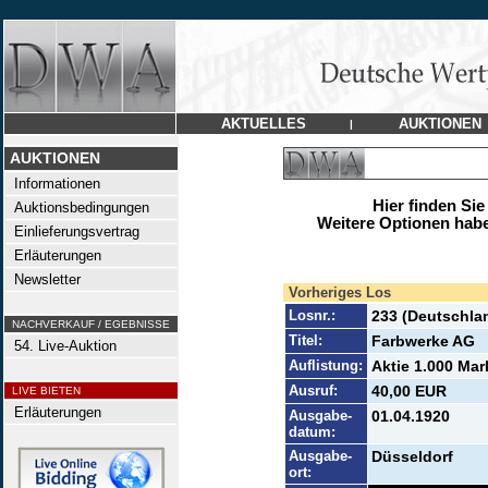
AKTUELLES
AUKTIONEN
|
AUKTIONEN
Informationen
Hier finden Sie
Auktionsbedingungen
Weitere Optionen habe
Einlieferungsvertrag
Erläuterungen
Newsletter
Vorheriges Los
Losnr.:
233 (Deutschla
NACHVERKAUF / EGEBNISSE
Titel:
Farbwerke AG
54. Live-Auktion
Auflistung:
Aktie 1.000 Mark
Ausruf:
40,00 EUR
LIVE BIETEN
Erläuterungen
Ausgabe-
01.04.1920
datum:
Ausgabe-
Düsseldorf
ort: