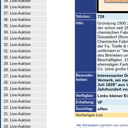
39. Live-Auktion
38. Live-Auktion
37. Live-Auktion
Stücknr.:
729
36. Live-Auktion
Info:
Gründung 1900 
35. Live-Auktion
der schon seit 1
34. Live-Auktion
chemischen Fabri
Düsseldorf (Rons
33. Live-Auktion
Chemische Fabri
32. Live-Auktion
der Fa. Toelle &
umfirmiert in “Ve
31. Live-Auktion
des Betriebes un
30. Live-Auktion
Beschäftigten, 
29. Live-Auktion
ehemaligen Farb
Co. (eine große 
28. Live-Auktion
Besonder-
Interessanter D
27. Live-Auktion
heiten:
Vermerk, wo ma
26. Live-Auktion
Juli 1828” aus 
25. Live-Auktion
Jahrhundert vor
24. Live-Auktion
Verfügbar:
Links kleiner Ei
23. Live-Auktion
Erhaltung:
VF
22. Live-Auktion
Zuschlag:
offen
21. Live-Auktion
Vorheriges Los
20. Live-Auktion
Alle Wertpapiere stammen aus unser
19. Live-Auktion