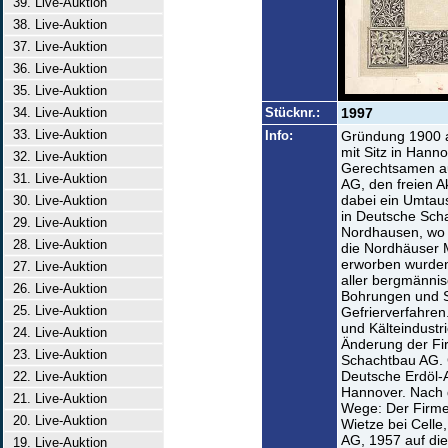
39. Live-Auktion
38. Live-Auktion
37. Live-Auktion
36. Live-Auktion
35. Live-Auktion
34. Live-Auktion
Stücknr.:
1997
33. Live-Auktion
Info:
Gründung 1900 a
mit Sitz in Hann
32. Live-Auktion
Gerechtsamen au
31. Live-Auktion
AG, den freien 
dabei ein Umtau
30. Live-Auktion
in Deutsche Sch
29. Live-Auktion
Nordhausen, wo
28. Live-Auktion
die Nordhäuser 
erworben wurden
27. Live-Auktion
aller bergmännis
26. Live-Auktion
Bohrungen und 
25. Live-Auktion
Gefrierverfahren
und Kälteindust
24. Live-Auktion
Änderung der Fi
23. Live-Auktion
Schachtbau AG. 
Deutsche Erdöl-A
22. Live-Auktion
Hannover. Nach d
21. Live-Auktion
Wege: Der Firme
20. Live-Auktion
Wietze bei Celle,
AG, 1957 auf di
19. Live-Auktion