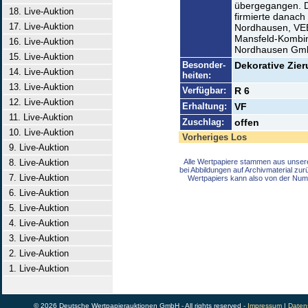
übergegangen. D
18. Live-Auktion
firmierte danach
17. Live-Auktion
Nordhausen, VEB
Mansfeld-Kombin
16. Live-Auktion
Nordhausen GmbH
15. Live-Auktion
Besonder-
Dekorative Zier
14. Live-Auktion
heiten:
13. Live-Auktion
Verfügbar:
R 6
12. Live-Auktion
Erhaltung:
VF
11. Live-Auktion
Zuschlag:
offen
10. Live-Auktion
Vorheriges Los
9. Live-Auktion
8. Live-Auktion
Alle Wertpapiere stammen aus unser
bei Abbildungen auf Archivmaterial zu
7. Live-Auktion
Wertpapiers kann also von der Num
6. Live-Auktion
5. Live-Auktion
4. Live-Auktion
3. Live-Auktion
2. Live-Auktion
1. Live-Auktion
© 2026 Deutsche Wertpapierauktionen GmbH - All rights reserved -
Impressum
|
Daten