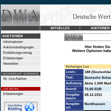
AKTUELLES
AUKTIONEN
|
AUKTIONEN
Informationen
Hier finden Sie
Auktionsbedingungen
Weitere Optionen habe
Einlieferungsvertrag
Erläuterungen
Newsletter
Vorheriges Los
Losnr.:
188 (Deutschla
NACHVERKAUF / EGEBNISSE
Titel:
Deutsche Scha
54. Live-Auktion
Auflistung:
Aktie 1.000 Mar
Ausruf:
70,00 EUR
LIVE BIETEN
Erläuterungen
Ausgabe-
28.12.1911
datum:
Ausgabe-
Nordhausen
ort: