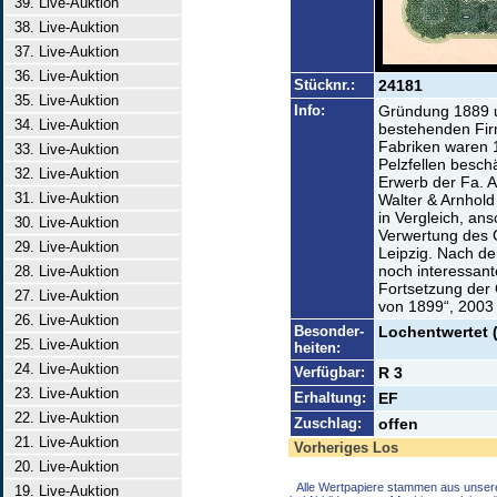
39. Live-Auktion
38. Live-Auktion
37. Live-Auktion
36. Live-Auktion
Stücknr.:
24181
35. Live-Auktion
Info:
Gründung 1889 u
34. Live-Auktion
bestehenden Firm
Fabriken waren 1
33. Live-Auktion
Pelzfellen besch
32. Live-Auktion
Erwerb der Fa. A
31. Live-Auktion
Walter & Arnhol
in Vergleich, an
30. Live-Auktion
Verwertung des G
29. Live-Auktion
Leipzig. Nach d
noch interessant
28. Live-Auktion
Fortsetzung der 
27. Live-Auktion
von 1899“, 2003
26. Live-Auktion
Besonder-
Lochentwertet 
25. Live-Auktion
heiten:
24. Live-Auktion
Verfügbar:
R 3
23. Live-Auktion
Erhaltung:
EF
22. Live-Auktion
Zuschlag:
offen
21. Live-Auktion
Vorheriges Los
20. Live-Auktion
Alle Wertpapiere stammen aus unser
19. Live-Auktion