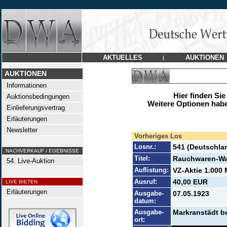
AKTUELLES
AUKTIONEN
|
AUKTIONEN
Informationen
Hier finden Sie
Auktionsbedingungen
Weitere Optionen habe
Einlieferungsvertrag
Erläuterungen
Newsletter
Vorheriges Los
Losnr.:
541 (Deutschla
NACHVERKAUF / EGEBNISSE
Titel:
Rauchwaren-Wal
54. Live-Auktion
Auflistung:
VZ-Aktie 1.000 
Ausruf:
40,00 EUR
LIVE BIETEN
Erläuterungen
Ausgabe-
07.05.1923
datum:
Ausgabe-
Markranstädt be
ort: