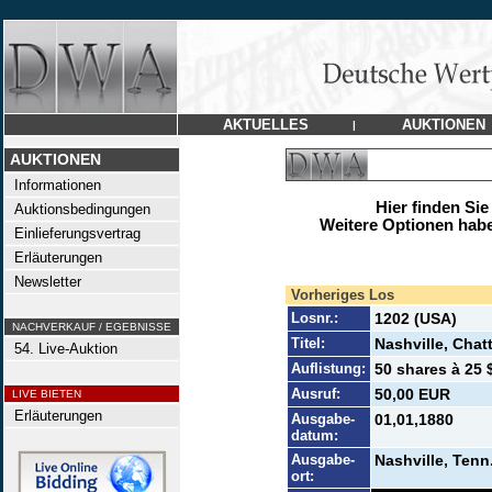
AKTUELLES
AUKTIONEN
|
AUKTIONEN
Informationen
Hier finden Sie
Auktionsbedingungen
Weitere Optionen habe
Einlieferungsvertrag
Erläuterungen
Newsletter
Vorheriges Los
Losnr.:
1202 (USA)
NACHVERKAUF / EGEBNISSE
Titel:
Nashville, Chat
54. Live-Auktion
Auflistung:
50 shares à 25 
Ausruf:
50,00 EUR
LIVE BIETEN
Erläuterungen
Ausgabe-
01,01,1880
datum:
Ausgabe-
Nashville, Tenn
ort: