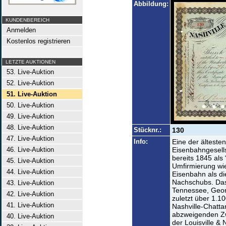
Abbildung:
KUNDENBEREICH
Anmelden
Kostenlos registrieren
LETZTE AUKTIONEN
53. Live-Auktion
52. Live-Auktion
51. Live-Auktion
50. Live-Auktion
49. Live-Auktion
48. Live-Auktion
Stücknr.:
130
47. Live-Auktion
Info:
Eine der älteste
46. Live-Auktion
Eisenbahngesell
bereits 1845 als
45. Live-Auktion
Umfirmierung wie
44. Live-Auktion
Eisenbahn als di
Nachschubs. Das
43. Live-Auktion
Tennessee, Geor
42. Live-Auktion
zuletzt über 1.1
41. Live-Auktion
Nashville-Chatt
abzweigenden Zw
40. Live-Auktion
der Louisville & 