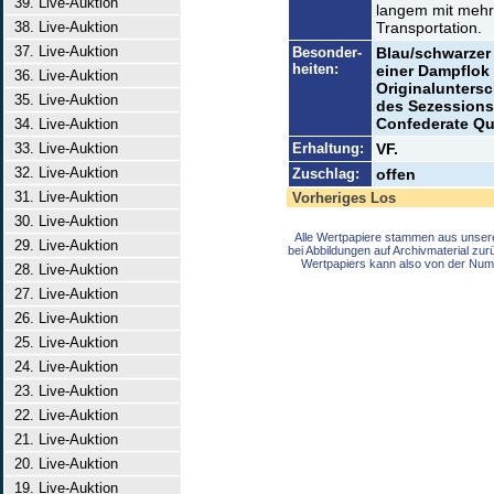
39. Live-Auktion
langem mit mehr
38. Live-Auktion
Transportation.
37. Live-Auktion
Besonder-
Blau/schwarzer 
heiten:
einer Dampflok
36. Live-Auktion
Originalunters
35. Live-Auktion
des Sezessionsk
Confederate Qu
34. Live-Auktion
33. Live-Auktion
Erhaltung:
VF.
32. Live-Auktion
Zuschlag:
offen
31. Live-Auktion
Vorheriges Los
30. Live-Auktion
Alle Wertpapiere stammen aus unser
29. Live-Auktion
bei Abbildungen auf Archivmaterial zu
Wertpapiers kann also von der Num
28. Live-Auktion
27. Live-Auktion
26. Live-Auktion
25. Live-Auktion
24. Live-Auktion
23. Live-Auktion
22. Live-Auktion
21. Live-Auktion
20. Live-Auktion
19. Live-Auktion