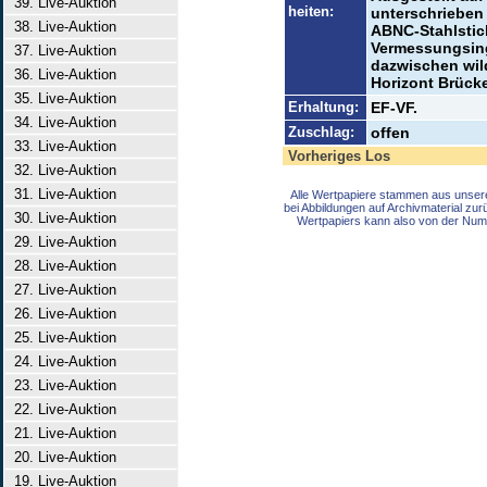
39. Live-Auktion
heiten:
unterschrieben 
38. Live-Auktion
ABNC-Stahlstich
Vermessungsinge
37. Live-Auktion
dazwischen wild
36. Live-Auktion
Horizont Brück
35. Live-Auktion
Erhaltung:
EF-VF.
34. Live-Auktion
Zuschlag:
offen
33. Live-Auktion
Vorheriges Los
32. Live-Auktion
31. Live-Auktion
Alle Wertpapiere stammen aus unser
bei Abbildungen auf Archivmaterial zu
30. Live-Auktion
Wertpapiers kann also von der Num
29. Live-Auktion
28. Live-Auktion
27. Live-Auktion
26. Live-Auktion
25. Live-Auktion
24. Live-Auktion
23. Live-Auktion
22. Live-Auktion
21. Live-Auktion
20. Live-Auktion
19. Live-Auktion