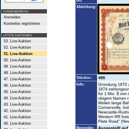
ort:
Abbildung:
KUNDENBEREICH
Anmelden
Kostenlos registrieren
LETZTE AUKTIONEN
53. Live-Auktion
52. Live-Auktion
51. Live-Auktion
50. Live-Auktion
49. Live-Auktion
48. Live-Auktion
Stücknr.:
495
47. Live-Auktion
Info:
Gründung 1870 a
46. Live-Auktion
1874 zahlungsun
45. Live-Auktion
für 1 Mio. $ von
44. Live-Auktion
obigem Namen re
Meilen lange Ba
43. Live-Auktion
Connersville, In
42. Live-Auktion
Newcastle-Rushvi
Western RR fusion
41. Live-Auktion
Plate Road“ (New
40. Live-Auktion
Besonder-
Ausgestellt auf