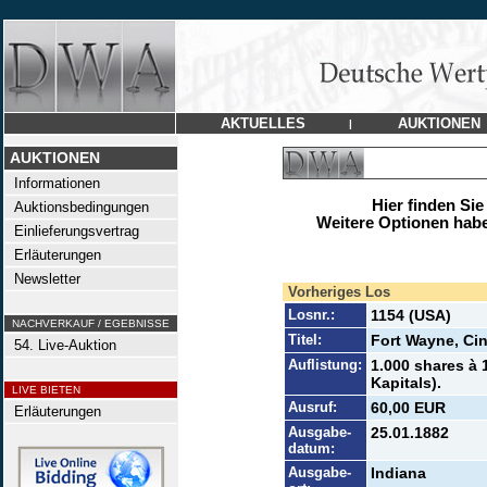
AKTUELLES
AUKTIONEN
|
AUKTIONEN
Informationen
Hier finden Sie
Auktionsbedingungen
Weitere Optionen habe
Einlieferungsvertrag
Erläuterungen
Newsletter
Vorheriges Los
Losnr.:
1154 (USA)
NACHVERKAUF / EGEBNISSE
Titel:
Fort Wayne, Cin
54. Live-Auktion
Auflistung:
1.000 shares à 
Kapitals).
LIVE BIETEN
Ausruf:
60,00 EUR
Erläuterungen
Ausgabe-
25.01.1882
datum:
Ausgabe-
Indiana