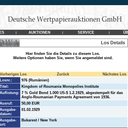
ES
AUKTIONEN
SERVICE
ÜB
|
|
|
Los Details
Hier finden Sie die Details zu diesem Los.
Weitere Optionen haben Sie, wenn Sie angemeldet sind.
Vorheriges Los
Zurück
Nächstes Los
Losnr.:
976 (Rumänien)
Titel:
Kingdom of Roumania Monopolies Institute
Auflistung:
7 % Gold Bond 1.000 US-$ 1.2.1929, abgestempelt für das
Anglo-Roumanian Payments Agreement von 1936.
Ausruf:
50,00 EUR
Ausgabe-
01.02.1929
datum:
Ausgabe-
Bukarest / New York
ort: