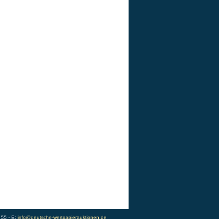
 55 - E:
info@deutsche-wertpapierauktionen.de