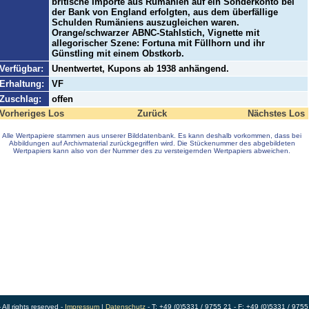
britische Importe aus Rumänien auf ein Sonderkonto bei
der Bank von England erfolgten, aus dem überfällige
Schulden Rumäniens auszugleichen waren.
Orange/schwarzer ABNC-Stahlstich, Vignette mit
allegorischer Szene: Fortuna mit Füllhorn und ihr
Günstling mit einem Obstkorb.
Verfügbar:
Unentwertet, Kupons ab 1938 anhängend.
Erhaltung:
VF
Zuschlag:
offen
Vorheriges Los
Zurück
Nächstes Los
Alle Wertpapiere stammen aus unserer Bilddatenbank. Es kann deshalb vorkommen, dass bei
Abbildungen auf Archivmaterial zurückgegriffen wird. Die Stückenummer des abgebildeten
Wertpapiers kann also von der Nummer des zu versteigernden Wertpapiers abweichen.
ll rights reserved -
Impressum
|
Datenschutz
- T: +49 (0)5331 / 9755 21 - F: +49 (0)5331 / 9755