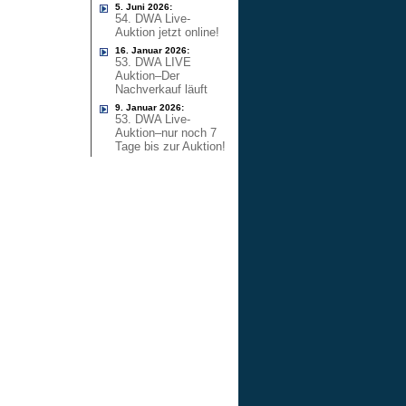
5. Juni 2026:
54. DWA Live-
Auktion jetzt online!
16. Januar 2026:
53. DWA LIVE
Auktion–Der
Nachverkauf läuft
9. Januar 2026:
53. DWA Live-
Auktion–nur noch 7
Tage bis zur Auktion!