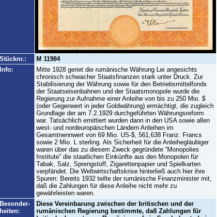
Stücknr.:
M 11984
Info:
Mitte 1928 geriet die rumänische Währung Lei angesichts
chronisch schwacher Staatsfinanzen stark unter Druck. Zur
Stabilisierung der Währung sowie für den Betriebsmittelfonds
der Staatseisenbahnen und der Staatsmonopole wurde die
Regierung zur Aufnahme einer Anleihe von bis zu 250 Mio. $
(oder Gegenwert in jeder Goldwährung) ermächtigt, die zugleich
Grundlage der am 7.2.1929 durchgeführten Währungsreform
war. Tatsächlich emittiert wurden dann in den USA sowie allen
west- und nordeuropäischen Ländern Anleihen im
Gesamtnennwert von 69 Mio. US-$, 561,638 Franz. Francs
sowie 2 Mio. L sterling. Als Sicherheit für die Anleihegläubiger
waren über das zu diesem Zweck gegründete “Monopolies
Institute” die staatlichen Einkünfte aus den Monopolen für
Tabak, Salz, Sprengstoff, Zigarettenpapier und Spielkarten
verpfändet. Die Weltwirtschaftskrise hinterließ auch hier ihre
Spuren: Bereits 1932 teilte der rumänische Finanzminister mit,
daß die Zahlungen für diese Anleihe nicht mehr zu
gewährleisten waren.
Besonder-
Diese Vereinbarung zwischen der britischen und der
heiten:
rumänischen Regierung bestimmte, daß Zahlungen für