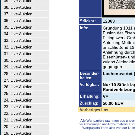
39. Live-Auktion
38. Live-Auktion
37. Live-Auktion
36. Live-Auktion
Stücknr.:
12363
35. Live-Auktion
Info:
Gründung 1911 al
Fusion der Eise
34. Live-Auktion
Fittingswerk Gm
33. Live-Auktion
Abteilung Mettm
32. Live-Auktion
anschließend 19
Anlehnung durch 
31. Live-Auktion
Eisenhütten- un
30. Live-Auktion
zuletzt Alleinakt
gegangen.
29. Live-Auktion
Besonder-
Lochentwertet 
28. Live-Auktion
heiten:
27. Live-Auktion
Verfügbar:
Nur 10 Stück l
26. Live-Auktion
Randverletzung
25. Live-Auktion
Erhaltung:
VF
24. Live-Auktion
Zuschlag:
50,00 EUR
23. Live-Auktion
Vorheriges Los
22. Live-Auktion
21. Live-Auktion
Alle Wertpapiere stammen aus unser
bei Abbildungen auf Archivmaterial zu
20. Live-Auktion
Wertpapiers kann also von der Num
19. Live-Auktion