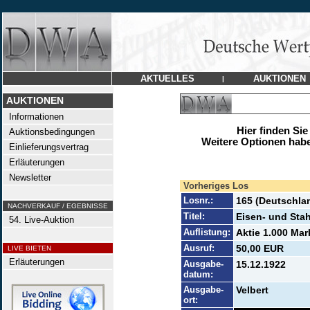
AKTUELLES
AUKTIONEN
|
AUKTIONEN
Informationen
Hier finden Sie
Auktionsbedingungen
Weitere Optionen habe
Einlieferungsvertrag
Erläuterungen
Newsletter
Vorheriges Los
Losnr.:
165 (Deutschla
NACHVERKAUF / EGEBNISSE
Titel:
Eisen- und Sta
54. Live-Auktion
Auflistung:
Aktie 1.000 Mar
Ausruf:
50,00 EUR
LIVE BIETEN
Erläuterungen
Ausgabe-
15.12.1922
datum:
Ausgabe-
Velbert
ort: