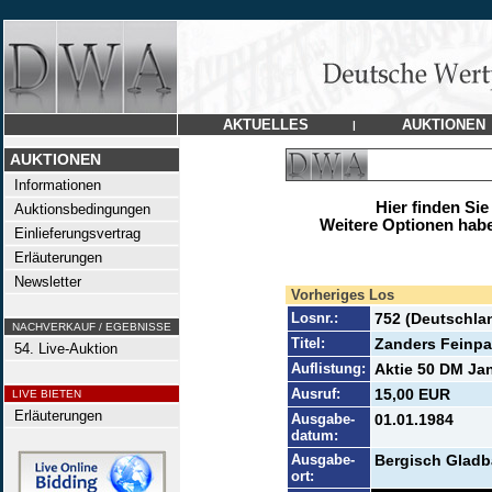
AKTUELLES
AUKTIONEN
|
AUKTIONEN
Informationen
Hier finden Sie
Auktionsbedingungen
Weitere Optionen habe
Einlieferungsvertrag
Erläuterungen
Newsletter
Vorheriges Los
Losnr.:
752 (Deutschla
NACHVERKAUF / EGEBNISSE
Titel:
Zanders Feinpa
54. Live-Auktion
Auflistung:
Aktie 50 DM Jan
Ausruf:
15,00 EUR
LIVE BIETEN
Erläuterungen
Ausgabe-
01.01.1984
datum:
Ausgabe-
Bergisch Glad
ort: