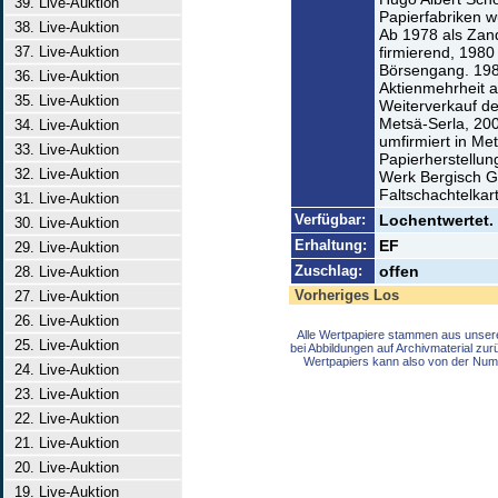
39. Live-Auktion
Papierfabriken 
38. Live-Auktion
Ab 1978 als Zan
37. Live-Auktion
firmierend, 1980
Börsengang. 1989
36. Live-Auktion
Aktienmehrheit a
35. Live-Auktion
Weiterverkauf de
Metsä-Serla, 200
34. Live-Auktion
umfirmiert in M
33. Live-Auktion
Papierherstellun
32. Live-Auktion
Werk Bergisch G
Faltschachtelka
31. Live-Auktion
Verfügbar:
Lochentwertet. 
30. Live-Auktion
Erhaltung:
EF
29. Live-Auktion
Zuschlag:
offen
28. Live-Auktion
Vorheriges Los
27. Live-Auktion
26. Live-Auktion
Alle Wertpapiere stammen aus unser
25. Live-Auktion
bei Abbildungen auf Archivmaterial zu
Wertpapiers kann also von der Num
24. Live-Auktion
23. Live-Auktion
22. Live-Auktion
21. Live-Auktion
20. Live-Auktion
19. Live-Auktion