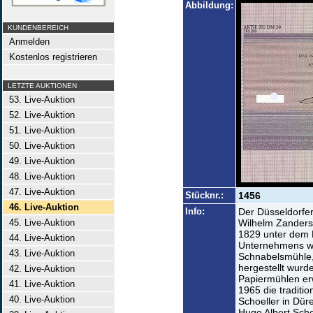
Abbildung:
KUNDENBEREICH
Anmelden
Kostenlos registrieren
LETZTE AUKTIONEN
53. Live-Auktion
52. Live-Auktion
51. Live-Auktion
50. Live-Auktion
49. Live-Auktion
48. Live-Auktion
47. Live-Auktion
Stücknr.:
1456
46. Live-Auktion
Info:
Der Düsseldorfer
45. Live-Auktion
Wilhelm Zanders
1829 unter dem 
44. Live-Auktion
Unternehmens wa
43. Live-Auktion
Schnabelsmühle,
hergestellt wurd
42. Live-Auktion
Papiermühlen e
41. Live-Auktion
1965 die traditio
40. Live-Auktion
Schoeller in Dür
Hugo Albert Scho