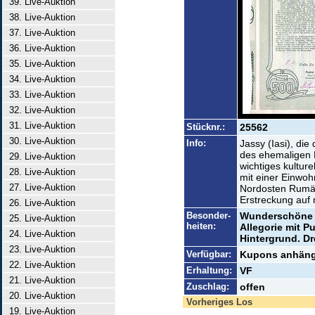
39. Live-Auktion
38. Live-Auktion
37. Live-Auktion
36. Live-Auktion
35. Live-Auktion
34. Live-Auktion
33. Live-Auktion
32. Live-Auktion
31. Live-Auktion
Stücknr.:
25562
30. Live-Auktion
Info:
Jassy (Iasi), die
des ehemaligen 
29. Live-Auktion
wichtiges kultur
28. Live-Auktion
mit einer Einwoh
27. Live-Auktion
Nordosten Rumän
Erstreckung auf 
26. Live-Auktion
Besonder-
Wunderschöne G
25. Live-Auktion
heiten:
Allegorie mit P
24. Live-Auktion
Hintergrund. Dr
23. Live-Auktion
Verfügbar:
Kupons anhäng
22. Live-Auktion
Erhaltung:
VF
21. Live-Auktion
Zuschlag:
offen
20. Live-Auktion
Vorheriges Los
19. Live-Auktion