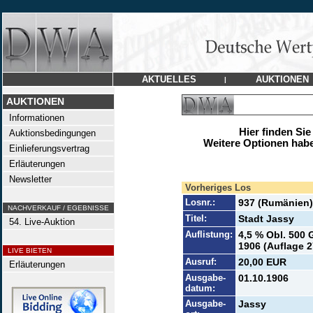
AKTUELLES
AUKTIONEN
|
AUKTIONEN
Informationen
Hier finden Sie
Auktionsbedingungen
Weitere Optionen habe
Einlieferungsvertrag
Erläuterungen
Newsletter
Vorheriges Los
Losnr.:
937 (Rumänien)
NACHVERKAUF / EGEBNISSE
Titel:
Stadt Jassy
54. Live-Auktion
Auflistung:
4,5 % Obl. 500 
1906 (Auflage 2
LIVE BIETEN
Ausruf:
20,00 EUR
Erläuterungen
Ausgabe-
01.10.1906
datum:
Ausgabe-
Jassy