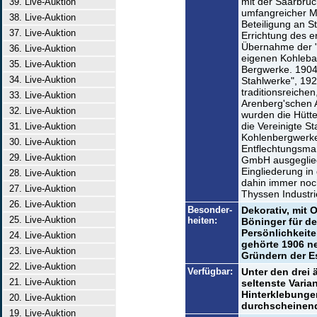
mit der Saarbrüc
39. Live-Auktion
umfangreicher M
38. Live-Auktion
Beteiligung an S
37. Live-Auktion
Errichtung des e
Übernahme der "
36. Live-Auktion
eigenen Kohlebas
35. Live-Auktion
Bergwerke. 1904
34. Live-Auktion
Stahlwerke", 19
traditionsreiche
33. Live-Auktion
Arenberg'schen 
32. Live-Auktion
wurden die Hütte
die Vereinigte S
31. Live-Auktion
Kohlenbergwerke,
30. Live-Auktion
Entflechtungsma
29. Live-Auktion
GmbH ausgegliede
Eingliederung in 
28. Live-Auktion
dahin immer noch
27. Live-Auktion
Thyssen Industri
26. Live-Auktion
Besonder-
Dekorativ, mit 
25. Live-Auktion
heiten:
Böninger für d
Persönlichkeite
24. Live-Auktion
gehörte 1906 n
23. Live-Auktion
Gründern der E
22. Live-Auktion
Verfügbar:
Unter den drei 
21. Live-Auktion
seltenste Varian
Hinterklebunge
20. Live-Auktion
durchscheinend
19. Live-Auktion