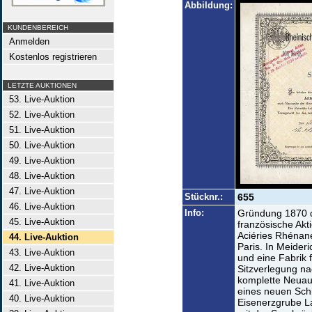
Abbildung:
KUNDENBEREICH
Anmelden
Kostenlos registrieren
LETZTE AUKTIONEN
53. Live-Auktion
52. Live-Auktion
51. Live-Auktion
50. Live-Auktion
49. Live-Auktion
48. Live-Auktion
47. Live-Auktion
Stücknr.:
655
46. Live-Auktion
Info:
Gründung 1870 d
45. Live-Auktion
französische Akti
Aciéries Rhénanes
44. Live-Auktion
Paris. In Meider
43. Live-Auktion
und eine Fabrik f
42. Live-Auktion
Sitzverlegung n
komplette Neuau
41. Live-Auktion
eines neuen Sch
40. Live-Auktion
Eisenerzgrube L