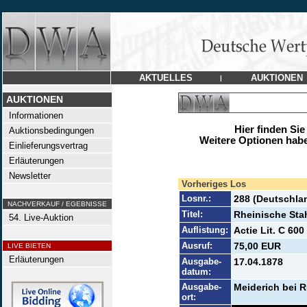
AKTUELLES
AUKTIONEN
|
AUKTIONEN
Informationen
Hier finden Sie
Auktionsbedingungen
Weitere Optionen habe
Einlieferungsvertrag
Erläuterungen
Newsletter
Vorheriges Los
Losnr.:
288 (Deutschla
NACHVERKAUF / EGEBNISSE
Titel:
Rheinische Sta
54. Live-Auktion
Auflistung:
Actie Lit. C 600
Ausruf:
75,00 EUR
LIVE BIETEN
Erläuterungen
Ausgabe-
17.04.1878
datum:
Ausgabe-
Meiderich bei R
ort: