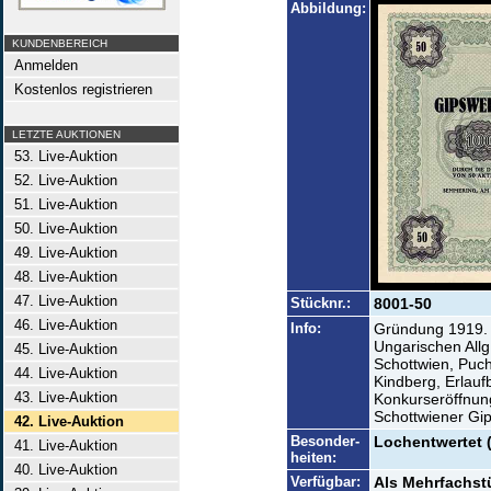
Abbildung:
KUNDENBEREICH
Anmelden
Kostenlos registrieren
LETZTE AUKTIONEN
53. Live-Auktion
52. Live-Auktion
51. Live-Auktion
50. Live-Auktion
49. Live-Auktion
48. Live-Auktion
47. Live-Auktion
Stücknr.:
8001-50
46. Live-Auktion
Info:
Gründung 1919. 
Ungarischen All
45. Live-Auktion
Schottwien, Puc
44. Live-Auktion
Kindberg, Erlauf
43. Live-Auktion
Konkurseröffnun
Schottwiener Gi
42. Live-Auktion
Besonder-
Lochentwertet 
41. Live-Auktion
heiten:
40. Live-Auktion
Verfügbar:
Als Mehrfachst