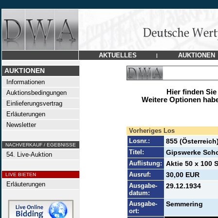
AKTUELLES
AUKTIONEN
|
AUKTIONEN
Informationen
Hier finden Sie
Auktionsbedingungen
Weitere Optionen habe
Einlieferungsvertrag
Erläuterungen
Newsletter
Vorheriges Los
Losnr.:
855 (Österreich
NACHVERKAUF / EGEBNISSE
Titel:
Gipswerke Sch
54. Live-Auktion
Auflistung:
Aktie 50 x 100 S
Ausruf:
30,00 EUR
LIVE BIETEN
Erläuterungen
Ausgabe-
29.12.1934
datum:
Ausgabe-
Semmering
ort: