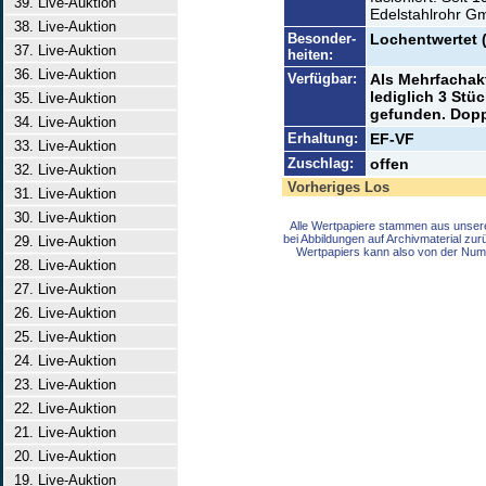
39. Live-Auktion
Edelstahlrohr G
38. Live-Auktion
Besonder-
Lochentwertet 
37. Live-Auktion
heiten:
36. Live-Auktion
Verfügbar:
Als Mehrfachak
lediglich 3 St
35. Live-Auktion
gefunden. Doppe
34. Live-Auktion
Erhaltung:
EF-VF
33. Live-Auktion
Zuschlag:
offen
32. Live-Auktion
Vorheriges Los
31. Live-Auktion
30. Live-Auktion
Alle Wertpapiere stammen aus unser
bei Abbildungen auf Archivmaterial zu
29. Live-Auktion
Wertpapiers kann also von der Num
28. Live-Auktion
27. Live-Auktion
26. Live-Auktion
25. Live-Auktion
24. Live-Auktion
23. Live-Auktion
22. Live-Auktion
21. Live-Auktion
20. Live-Auktion
19. Live-Auktion