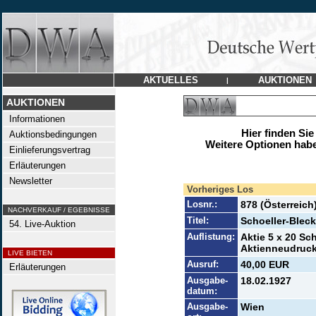
AKTUELLES
AUKTIONEN
|
AUKTIONEN
Informationen
Hier finden Sie
Auktionsbedingungen
Weitere Optionen habe
Einlieferungsvertrag
Erläuterungen
Newsletter
Vorheriges Los
Losnr.:
878 (Österreich
NACHVERKAUF / EGEBNISSE
Titel:
Schoeller-Blec
54. Live-Auktion
Auflistung:
Aktie 5 x 20 Sch
Aktienneudruck 
LIVE BIETEN
Ausruf:
40,00 EUR
Erläuterungen
Ausgabe-
18.02.1927
datum:
Ausgabe-
Wien