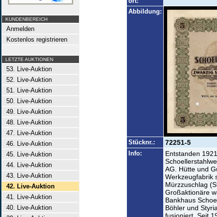
ort:
Abbildung:
KUNDENBEREICH
Anmelden
Kostenlos registrieren
LETZTE AUKTIONEN
53. Live-Auktion
52. Live-Auktion
51. Live-Auktion
50. Live-Auktion
49. Live-Auktion
48. Live-Auktion
47. Live-Auktion
Stücknr.:
72251-5
46. Live-Auktion
Info:
Entstanden 1921
45. Live-Auktion
Schoellerstahlw
44. Live-Auktion
AG. Hütte und Gu
43. Live-Auktion
Werkzeugfabrik s
Mürzzuschlag (St
42. Live-Auktion
Großaktionäre w
41. Live-Auktion
Bankhaus Schoell
40. Live-Auktion
Böhler und Styri
fusioniert. Seit