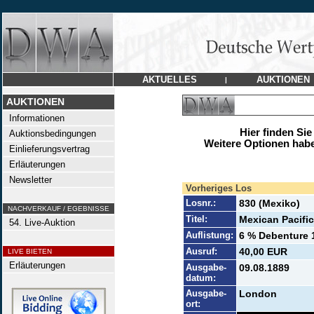
AKTUELLES
AUKTIONEN
|
AUKTIONEN
Informationen
Hier finden Sie
Auktionsbedingungen
Weitere Optionen habe
Einlieferungsvertrag
Erläuterungen
Newsletter
Vorheriges Los
Losnr.:
830 (Mexiko)
NACHVERKAUF / EGEBNISSE
Titel:
Mexican Pacific
54. Live-Auktion
Auflistung:
6 % Debenture 1
Ausruf:
40,00 EUR
LIVE BIETEN
Erläuterungen
Ausgabe-
09.08.1889
datum:
Ausgabe-
London
ort: