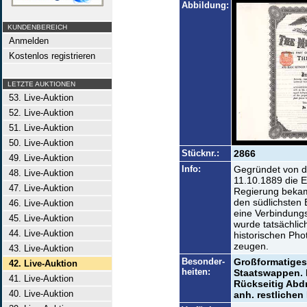
Abbildung:
KUNDENBEREICH
Anmelden
Kostenlos registrieren
LETZTE AUKTIONEN
53. Live-Auktion
52. Live-Auktion
51. Live-Auktion
50. Live-Auktion
Stücknr.:
2866
49. Live-Auktion
Info:
Gegründet von d
48. Live-Auktion
11.10.1889 die 
47. Live-Auktion
Regierung bekam
den südlichsten
46. Live-Auktion
eine Verbindungs
45. Live-Auktion
wurde tatsächlic
44. Live-Auktion
historischen Pho
zeugen.
43. Live-Auktion
Besonder-
Großformatiges 
42. Live-Auktion
heiten:
Staatswappen. 
41. Live-Auktion
Rückseitig Abd
40. Live-Auktion
anh. restlichen