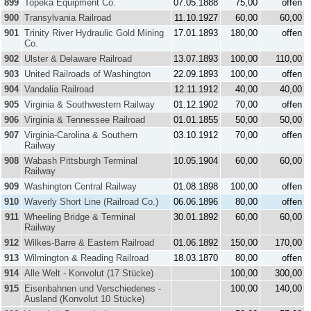
899
Topeka Equipment Co.
07.05.1888
75,00
offen
900
Transylvania Railroad
11.10.1927
60,00
60,00
901
Trinity River Hydraulic Gold Mining
17.01.1893
180,00
offen
Co.
902
Ulster & Delaware Railroad
13.07.1893
100,00
110,00
903
United Railroads of Washington
22.09.1893
100,00
offen
904
Vandalia Railroad
12.11.1912
40,00
40,00
905
Virginia & Southwestern Railway
01.12.1902
70,00
offen
906
Virginia & Tennessee Railroad
01.01.1855
50,00
50,00
907
Virginia-Carolina & Southern
03.10.1912
70,00
offen
Railway
908
Wabash Pittsburgh Terminal
10.05.1904
60,00
60,00
Railway
909
Washington Central Railway
01.08.1898
100,00
offen
910
Waverly Short Line (Railroad Co.)
06.06.1896
80,00
offen
911
Wheeling Bridge & Terminal
30.01.1892
60,00
60,00
Railway
912
Wilkes-Barre & Eastern Railroad
01.06.1892
150,00
170,00
913
Wilmington & Reading Railroad
18.03.1870
80,00
offen
914
Alle Welt - Konvolut (17 Stücke)
100,00
300,00
915
Eisenbahnen und Verschiedenes -
100,00
140,00
Ausland (Konvolut 10 Stücke)