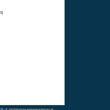
3]
 55 - E:
info@deutsche-wertpapierauktionen.de