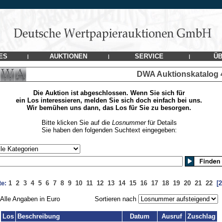
ES
AUKTIONEN
SERVICE
ÜB
|
|
|
DWA Auktionskatalog
Die Auktion ist abgeschlossen. Wenn Sie sich für
ein Los interessieren, melden Sie sich doch einfach bei uns.
Wir bemühen uns dann, das Los für Sie zu besorgen.
Bitte klicken Sie auf die
Losnummer
für Details
Sie haben den folgenden Suchtext eingegeben:
te:
1
2
3
4
5
6
7
8
9
10
11
12
13
14
15
16
17
18
19
20
21
22
[2
Alle Angaben in Euro
Sortieren nach
Los
Beschreibung
Datum
Ausruf
Zuschlag