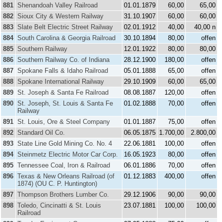
881
Shenandoah Valley Railroad
01.01.1879
60,00
65,00
882
Sioux City & Western Railway
31.10.1907
60,00
60,00
883
Slate Belt Electric Street Railway
02.01.1912
40,00
40,00 n
884
South Carolina & Georgia Railroad
30.10.1894
80,00
offen
885
Southern Railway
12.01.1922
80,00
80,00
886
Southern Railway Co. of Indiana
28.12.1900
180,00
offen
887
Spokane Falls & Idaho Railroad
05.01.1888
65,00
offen
888
Spokane International Railway
29.10.1909
60,00
65,00
889
St. Joseph & Santa Fe Railroad
08.08.1887
120,00
offen
890
St. Joseph, St. Louis & Santa Fe
01.02.1888
70,00
offen
Railway
891
St. Louis, Ore & Steel Company
01.01.1887
75,00
offen
892
Standard Oil Co.
06.05.1875
1.700,00
2.800,00
893
State Line Gold Mining Co. No. 4
22.06.1881
100,00
offen
894
Steinmetz Electric Motor Car Corp.
16.05.1923
80,00
offen
895
Tennessee Coal, Iron & Railroad
06.01.1886
70,00
offen
896
Texas & New Orleans Railroad (of
01.12.1883
400,00
offen
1874) (OU C. P. Huntington)
897
Thompson Brothers Lumber Co.
29.12.1906
90,00
90,00
898
Toledo, Cincinatti & St. Louis
23.07.1881
100,00
100,00
Railroad