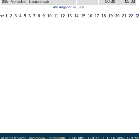
916
Vontobel, Beurselaub
50,00
55,00
Alle Angaben in Euro
te:
1
2
3
4
5
6
7
8
9
10
11
12
13
14
15
16
17
18
19
20
21
22
[2
ll rights reserved -
Impressum
|
Datenschutz
- T: +49 (0)5331 / 9755 21 - F: +49 (0)5331 / 9755