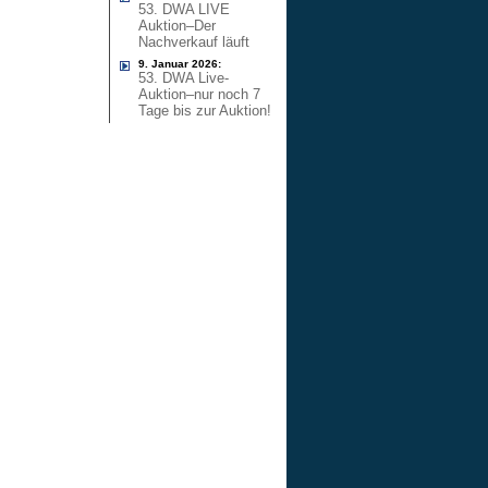
53. DWA LIVE
Auktion–Der
Nachverkauf läuft
9. Januar 2026:
53. DWA Live-
Auktion–nur noch 7
Tage bis zur Auktion!