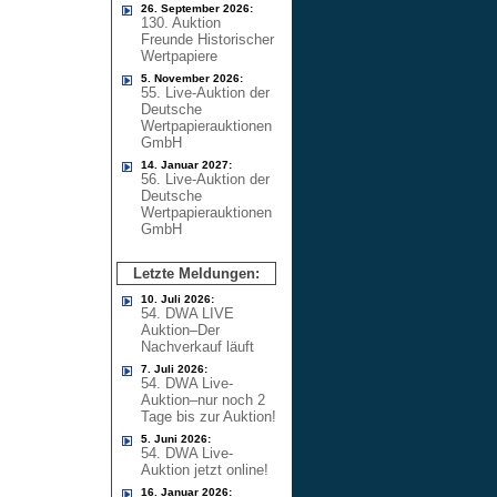
26. September 2026:
130. Auktion
Freunde Historischer
Wertpapiere
5. November 2026:
55. Live-Auktion der
Deutsche
Wertpapierauktionen
GmbH
14. Januar 2027:
56. Live-Auktion der
Deutsche
Wertpapierauktionen
GmbH
Letzte Meldungen:
10. Juli 2026:
54. DWA LIVE
Auktion–Der
Nachverkauf läuft
7. Juli 2026:
54. DWA Live-
Auktion–nur noch 2
Tage bis zur Auktion!
5. Juni 2026:
54. DWA Live-
Auktion jetzt online!
16. Januar 2026: