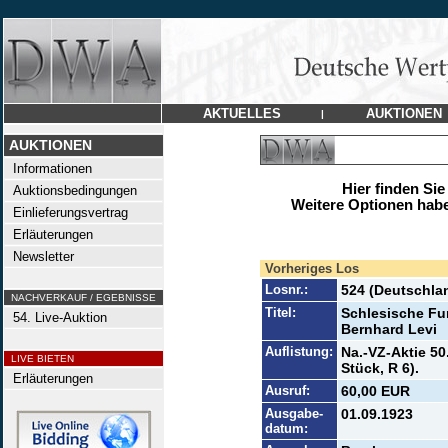
AKTUELLES
AUKTIONEN
|
AUKTIONEN
Informationen
Hier finden Sie
Auktionsbedingungen
Weitere Optionen habe
Einlieferungsvertrag
Erläuterungen
Newsletter
Vorheriges Los
Losnr.:
524 (Deutschla
NACHVERKAUF / EGEBNISSE
Titel:
Schlesische Fu
54. Live-Auktion
Bernhard Levi
Auflistung:
Na.-VZ-Aktie 50
LIVE BIETEN
Stück, R 6).
Erläuterungen
Ausruf:
60,00 EUR
Ausgabe-
01.09.1923
datum: