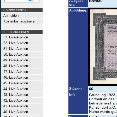
Ausgabe-
Breslau
ort:
Abbildung:
KUNDENBEREICH
Anmelden
Kostenlos registrieren
LETZTE AUKTIONEN
53. Live-Auktion
52. Live-Auktion
51. Live-Auktion
50. Live-Auktion
49. Live-Auktion
48. Live-Auktion
47. Live-Auktion
46. Live-Auktion
45. Live-Auktion
Stücknr.:
66
44. Live-Auktion
43. Live-Auktion
Info:
Gründung 1923. 
Fortbetrieb des 
42. Live-Auktion
betriebenen Han
41. Live-Auktion
Kunzendorf a.O.
Name wurde geän
40. Live-Auktion