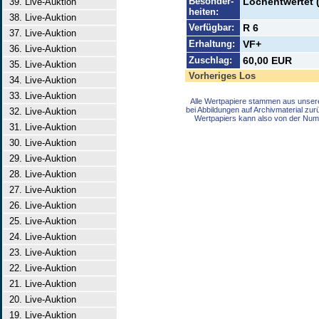
Besonder-
Lochentwertet 
39. Live-Auktion
heiten:
38. Live-Auktion
Verfügbar:
R 6
37. Live-Auktion
Erhaltung:
VF+
36. Live-Auktion
Zuschlag:
60,00 EUR
35. Live-Auktion
Vorheriges Los
34. Live-Auktion
33. Live-Auktion
Alle Wertpapiere stammen aus unser
bei Abbildungen auf Archivmaterial zu
32. Live-Auktion
Wertpapiers kann also von der Num
31. Live-Auktion
30. Live-Auktion
29. Live-Auktion
28. Live-Auktion
27. Live-Auktion
26. Live-Auktion
25. Live-Auktion
24. Live-Auktion
23. Live-Auktion
22. Live-Auktion
21. Live-Auktion
20. Live-Auktion
19. Live-Auktion