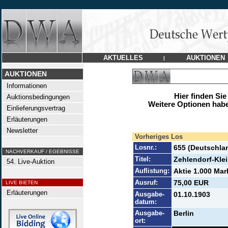
AKTUELLES
AUKTIONEN
|
AUKTIONEN
Informationen
Hier finden Sie
Auktionsbedingungen
Weitere Optionen habe
Einlieferungsvertrag
Erläuterungen
Newsletter
Vorheriges Los
Losnr.:
655 (Deutschla
NACHVERKAUF / EGEBNISSE
Titel:
Zehlendorf-Kle
54. Live-Auktion
Auflistung:
Aktie 1.000 Mark
Ausruf:
75,00 EUR
LIVE BIETEN
Erläuterungen
Ausgabe-
01.10.1903
datum:
Ausgabe-
Berlin
ort: