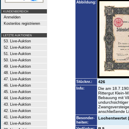
Abbildung:
KUNDENBEREICH
Anmelden
Kostenlos registrieren
LETZTE AUKTIONEN
53. Live-Auktion
52. Live-Auktion
51. Live-Auktion
50. Live-Auktion
49. Live-Auktion
48. Live-Auktion
47. Live-Auktion
Stücknr.:
426
46. Live-Auktion
Info:
Die am 18.7.190
45. Live-Auktion
Rittergut Klein-
Bebauung mit Vi
44. Live-Auktion
undurchsichtiger
43. Live-Auktion
Zwangsversteige
42. Live-Auktion
anschließende Li
41. Live-Auktion
Besonder-
Lochentwertet 
heiten:
40. Live-Auktion
Verfügbar:
R 5