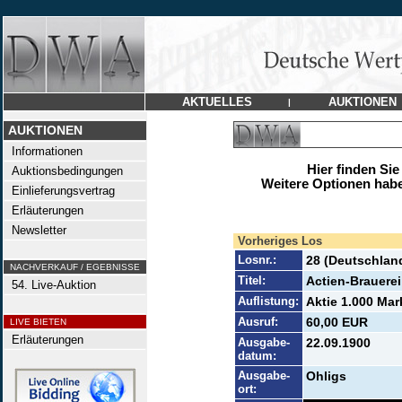
AKTUELLES
AUKTIONEN
|
AUKTIONEN
Informationen
Hier finden Sie
Auktionsbedingungen
Weitere Optionen habe
Einlieferungsvertrag
Erläuterungen
Newsletter
Vorheriges Los
Losnr.:
28 (Deutschlan
NACHVERKAUF / EGEBNISSE
Titel:
Actien-Brauerei
54. Live-Auktion
Auflistung:
Aktie 1.000 Mark
Ausruf:
60,00 EUR
LIVE BIETEN
Erläuterungen
Ausgabe-
22.09.1900
datum:
Ausgabe-
Ohligs
ort: