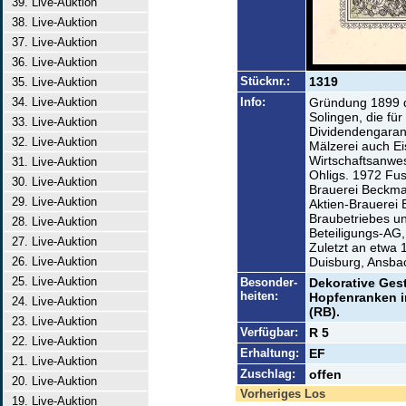
39. Live-Auktion
38. Live-Auktion
37. Live-Auktion
36. Live-Auktion
Stücknr.:
1319
35. Live-Auktion
34. Live-Auktion
Info:
Gründung 1899 d
Solingen, die für
33. Live-Auktion
Dividendengaran
32. Live-Auktion
Mälzerei auch Ei
Wirtschaftsanwes
31. Live-Auktion
Ohligs. 1972 Fu
30. Live-Auktion
Brauerei Beckma
29. Live-Auktion
Aktien-Brauerei
Braubetriebes u
28. Live-Auktion
Beteiligungs-AG,
27. Live-Auktion
Zuletzt an etwa 
26. Live-Auktion
Duisburg, Ansbac
25. Live-Auktion
Besonder-
Dekorative Ges
heiten:
Hopfenranken i
24. Live-Auktion
(RB).
23. Live-Auktion
Verfügbar:
R 5
22. Live-Auktion
Erhaltung:
EF
21. Live-Auktion
Zuschlag:
offen
20. Live-Auktion
Vorheriges Los
19. Live-Auktion