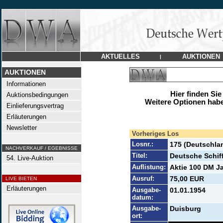
AKTUELLES
AUKTIONEN
|
AUKTIONEN
Informationen
Hier finden Sie
Auktionsbedingungen
Weitere Optionen habe
Einlieferungsvertrag
Erläuterungen
Newsletter
Vorheriges Los
Losnr.:
175 (Deutschla
NACHVERKAUF / EGEBNISSE
Titel:
Deutsche Schif
54. Live-Auktion
Auflistung:
Aktie 100 DM Ja
Ausruf:
75,00 EUR
LIVE BIETEN
Erläuterungen
Ausgabe-
01.01.1954
datum:
Ausgabe-
Duisburg
ort: