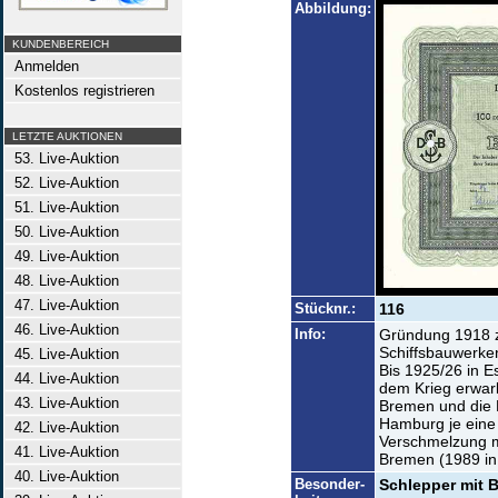
Abbildung:
KUNDENBEREICH
Anmelden
Kostenlos registrieren
LETZTE AUKTIONEN
53. Live-Auktion
52. Live-Auktion
51. Live-Auktion
50. Live-Auktion
49. Live-Auktion
48. Live-Auktion
47. Live-Auktion
Stücknr.:
116
46. Live-Auktion
Info:
Gründung 1918 z
Schiffsbauwerken
45. Live-Auktion
Bis 1925/26 in E
44. Live-Auktion
dem Krieg erwarb
43. Live-Auktion
Bremen und die 
Hamburg je eine 
42. Live-Auktion
Verschmelzung mi
41. Live-Auktion
Bremen (1989 in 
40. Live-Auktion
Besonder-
Schlepper mit B