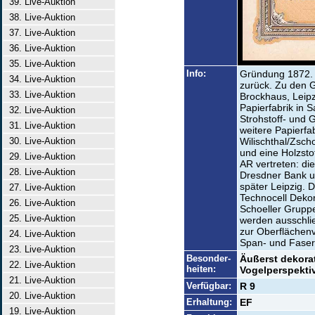
39. Live-Auktion
38. Live-Auktion
37. Live-Auktion
36. Live-Auktion
35. Live-Auktion
Info:
Gründung 1872. 
34. Live-Auktion
zurück. Zu den G
33. Live-Auktion
Brockhaus, Leipzi
Papierfabrik in 
32. Live-Auktion
Strohstoff- und 
31. Live-Auktion
weitere Papierfa
30. Live-Auktion
Wilischthal/Zscho
und eine Holzstof
29. Live-Auktion
AR vertreten: di
28. Live-Auktion
Dresdner Bank u
später Leipzig. D
27. Live-Auktion
Technocell Dekor
26. Live-Auktion
Schoeller Gruppe
25. Live-Auktion
werden ausschlie
zur Oberflächenv
24. Live-Auktion
Span- und Faserpl
23. Live-Auktion
Besonder-
Äußerst dekorat
22. Live-Auktion
heiten:
Vogelperspekti
21. Live-Auktion
Verfügbar:
R 9
20. Live-Auktion
Erhaltung:
EF
19. Live-Auktion