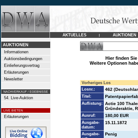
AKTUELLES
AUKTIONEN
|
AUKTIONEN
Informationen
Hier finden Sie
Auktionsbedingungen
Weitere Optionen habe
Einlieferungsvertrag
Erläuterungen
Newsletter
Vorheriges Los
Losnr.:
462 (Deutschla
NACHVERKAUF / EGEBNISSE
Titel:
Patentpapierfab
54. Live-Auktion
Auflistung:
Actie 100 Thale
Gründeraktie, R
LIVE BIETEN
Ausruf:
180,00 EUR
Erläuterungen
Ausgabe-
15.11.1872
datum:
Ausgabe-
Penig