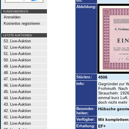
ort:
Abbildung:
KUNDENBEREICH
Anmelden
Kostenlos registrieren
LETZTE AUKTIONEN
53. Live-Auktion
52. Live-Auktion
51. Live-Auktion
50. Live-Auktion
49. Live-Auktion
48. Live-Auktion
Stücknr.:
4506
47. Live-Auktion
Info:
Gegründet zur We
46. Live-Auktion
Frohmuth. Nach d
45. Live-Auktion
Straucheln: 1926
einmal kurz Luft
44. Live-Auktion
doch nicht mehr
43. Live-Auktion
Besonder-
Hübsche geomet
42. Live-Auktion
heiten:
41. Live-Auktion
Verfügbar:
Mit komplettem
40. Live-Auktion
Erhaltung:
EF+