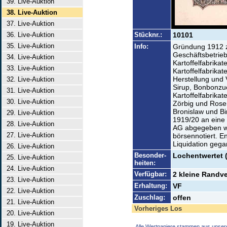
39. Live-Auktion
38. Live-Auktion
37. Live-Auktion
36. Live-Auktion
Stücknr.:
10101
35. Live-Auktion
Info:
Gründung 1912 
Geschäftsbetrieb
34. Live-Auktion
Kartoffelfabrikat
33. Live-Auktion
Kartoffelfabrika
Herstellung und 
32. Live-Auktion
Sirup, Bonbonzu
31. Live-Auktion
Kartoffelfabrikat
30. Live-Auktion
Zörbig und Rose
Bronislaw und Bi
29. Live-Auktion
1919/20 an eine
28. Live-Auktion
AG abgegeben we
27. Live-Auktion
börsennotiert. E
Liquidation gega
26. Live-Auktion
Besonder-
Lochentwertet 
25. Live-Auktion
heiten:
24. Live-Auktion
Verfügbar:
2 kleine Randve
23. Live-Auktion
Erhaltung:
VF
22. Live-Auktion
Zuschlag:
offen
21. Live-Auktion
Vorheriges Los
20. Live-Auktion
19. Live-Auktion
Alle Wertpapiere stammen aus unser