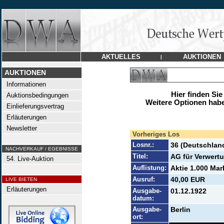
AKTUELLES
AUKTIONEN
|
AUKTIONEN
Informationen
Hier finden Sie
Auktionsbedingungen
Weitere Optionen habe
Einlieferungsvertrag
Erläuterungen
Newsletter
Vorheriges Los
Losnr.:
36 (Deutschlan
NACHVERKAUF / EGEBNISSE
Titel:
AG für Verwertu
54. Live-Auktion
Auflistung:
Aktie 1.000 Mar
Ausruf:
40,00 EUR
LIVE BIETEN
Erläuterungen
Ausgabe-
01.12.1922
datum:
Ausgabe-
Berlin
ort: