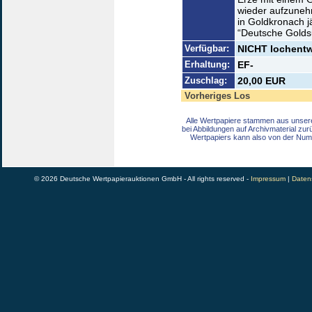
wieder aufzunehm
in Goldkronach jä
“Deutsche Goldsu
Verfügbar:
NICHT lochentwe
Erhaltung:
EF-
Zuschlag:
20,00 EUR
Vorheriges Los
Alle Wertpapiere stammen aus unser
bei Abbildungen auf Archivmaterial zu
Wertpapiers kann also von der Num
© 2026 Deutsche Wertpapierauktionen GmbH - All rights reserved -
Impressum
|
Daten