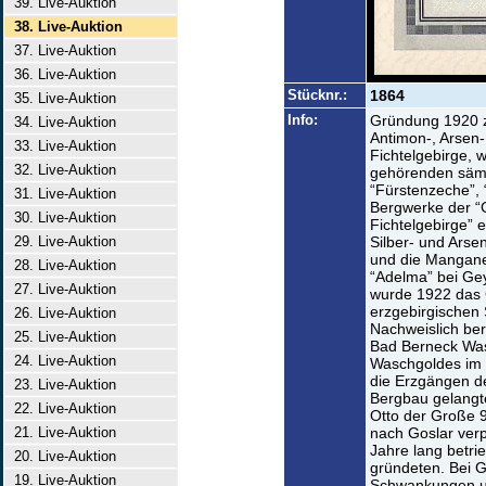
39. Live-Auktion
38. Live-Auktion
37. Live-Auktion
36. Live-Auktion
Stücknr.:
1864
35. Live-Auktion
Info:
Gründung 1920 zu
34. Live-Auktion
Antimon-, Arsen-
33. Live-Auktion
Fichtelgebirge, w
32. Live-Auktion
gehörenden sämt
“Fürstenzeche”, 
31. Live-Auktion
Bergwerke der “
30. Live-Auktion
Fichtelgebirge” 
29. Live-Auktion
Silber- und Arse
und die Mangane
28. Live-Auktion
“Adelma” bei Ge
27. Live-Auktion
wurde 1922 das 
erzgebirgischen
26. Live-Auktion
Nachweislich ber
25. Live-Auktion
Bad Berneck Was
24. Live-Auktion
Waschgoldes im F
die Erzgängen d
23. Live-Auktion
Bergbau gelangte
22. Live-Auktion
Otto der Große 
21. Live-Auktion
nach Goslar verp
Jahre lang betr
20. Live-Auktion
gründeten. Bei 
19. Live-Auktion
Schwankungen un