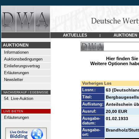
AKTUELLES
AUKTIONEN
|
AUKTIONEN
Informationen
Hier finden Sie
Auktionsbedingungen
Weitere Optionen habe
Einlieferungsvertrag
Erläuterungen
Newsletter
Vorheriges Los
Losnr.:
63 (Deutschlan
NACHVERKAUF / EGEBNISSE
Titel:
Bergbaugesells
54. Live-Auktion
Auflistung:
Anteilschein übe
Ausruf:
20,00 EUR
LIVE BIETEN
Erläuterungen
Ausgabe-
01.02.1933
datum:
Ausgabe-
Brandholz/Stutt
ort: