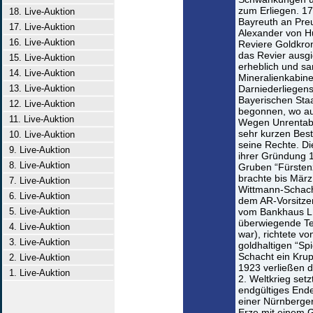
zum Erliegen. 17
18. Live-Auktion
Bayreuth an Pre
17. Live-Auktion
Alexander von H
16. Live-Auktion
Reviere Goldkron
das Revier ausgi
15. Live-Auktion
erheblich und sa
14. Live-Auktion
Mineralienkabine
13. Live-Auktion
Darniederliegen
Bayerischen Staa
12. Live-Auktion
begonnen, wo au
11. Live-Auktion
Wegen Unrentabil
sehr kurzen Besta
10. Live-Auktion
seine Rechte. Di
9. Live-Auktion
ihrer Gründung 1
8. Live-Auktion
Gruben “Fürsten
brachte bis März
7. Live-Auktion
Wittmann-Schach
6. Live-Auktion
dem AR-Vorsitze
5. Live-Auktion
vom Bankhaus L. 
überwiegende Te
4. Live-Auktion
war), richtete v
3. Live-Auktion
goldhaltigen “Sp
Schacht ein Krup
2. Live-Auktion
1923 verließen d
1. Live-Auktion
2. Weltkrieg set
endgültiges End
einer Nürnberger
Erze mit einem 