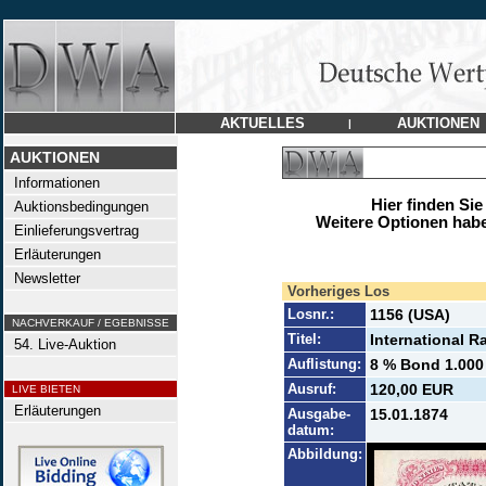
AKTUELLES
AUKTIONEN
|
AUKTIONEN
Informationen
Hier finden Sie
Auktionsbedingungen
Weitere Optionen habe
Einlieferungsvertrag
Erläuterungen
Newsletter
Vorheriges Los
Losnr.:
1156 (USA)
NACHVERKAUF / EGEBNISSE
Titel:
International R
54. Live-Auktion
Auflistung:
8 % Bond 1.000 
Ausruf:
120,00 EUR
LIVE BIETEN
Erläuterungen
Ausgabe-
15.01.1874
datum:
Abbildung: