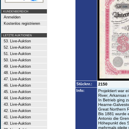
KUNDENBEREICH
Anmelden
Kostenlos registrieren
LETZTE AUKTIONEN
53. Live-Auktion
52. Live-Auktion
51. Live-Auktion
50. Live-Auktion
49. Live-Auktion
48. Live-Auktion
47. Live-Auktion
Stücknr.:
2150
46. Live-Auktion
Info:
Projektiert war 
45. Live-Auktion
River, Arkansas 
44. Live-Auktion
In Betrieb ging 
43. Live-Auktion
Hearne-Galvesto
Great Northern R
42. Live-Auktion
Bis 1881 wurde 
41. Live-Auktion
Antonio die Gren
Höhepunkt des St
40. Live-Auktion
mehrmals pleite 