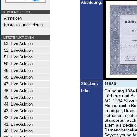
Abbildung:
KUNDENBEREICH
Anmelden
Kostenlos registrieren
LETZTE AUKTIONEN
53. Live-Auktion
52. Live-Auktion
51. Live-Auktion
50. Live-Auktion
49. Live-Auktion
48. Live-Auktion
Stücknr.:
11630
47. Live-Auktion
46. Live-Auktion
Info:
Gründung 1834 i
Färberei und Ble
45. Live-Auktion
AG. 1934 Sitzve
44. Live-Auktion
Mechanische Bun
Erlangen, Brand 
43. Live-Auktion
betrieben, späte
42. Live-Auktion
Standorten auch 
41. Live-Auktion
allem als Bekleid
Damenoberbeklei
40. Live-Auktion
Sayyes young f