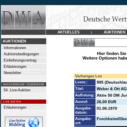
AKTUELLES
AUKTIONEN
|
AUKTIONEN
Informationen
Hier finden Sie
Auktionsbedingungen
Weitere Optionen habe
Einlieferungsvertrag
Erläuterungen
Newsletter
Vorheriges Los
Losnr.:
995 (Deutschla
NACHVERKAUF / EGEBNISSE
Titel:
Weber & Ott AG
54. Live-Auktion
Auflistung:
Aktie 50 DM Jun
Ausruf:
26,00 EUR
LIVE BIETEN
Erläuterungen
Ausgabe-
01.06.1970
datum:
Ausgabe-
Forchheim/Ober
ort: