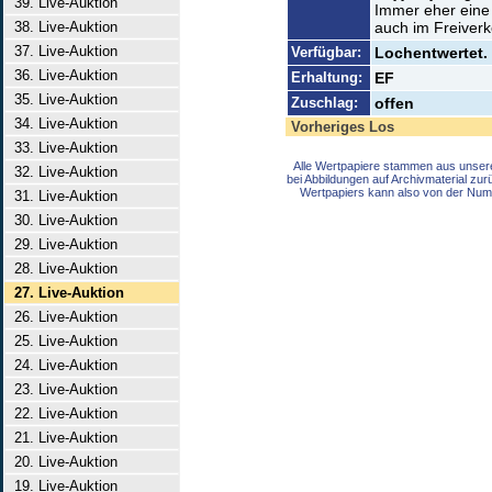
39. Live-Auktion
Immer eher eine
38. Live-Auktion
auch im Freiverk
37. Live-Auktion
Verfügbar:
Lochentwertet.
36. Live-Auktion
Erhaltung:
EF
35. Live-Auktion
Zuschlag:
offen
34. Live-Auktion
Vorheriges Los
33. Live-Auktion
Alle Wertpapiere stammen aus unser
32. Live-Auktion
bei Abbildungen auf Archivmaterial zu
Wertpapiers kann also von der Num
31. Live-Auktion
30. Live-Auktion
29. Live-Auktion
28. Live-Auktion
27. Live-Auktion
26. Live-Auktion
25. Live-Auktion
24. Live-Auktion
23. Live-Auktion
22. Live-Auktion
21. Live-Auktion
20. Live-Auktion
19. Live-Auktion