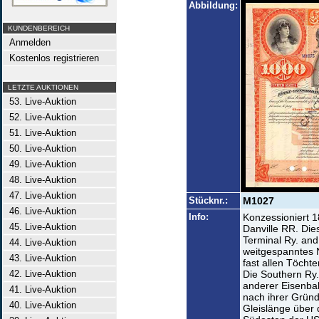
Abbildung:
KUNDENBEREICH
Anmelden
Kostenlos registrieren
LETZTE AUKTIONEN
53. Live-Auktion
52. Live-Auktion
51. Live-Auktion
50. Live-Auktion
49. Live-Auktion
48. Live-Auktion
47. Live-Auktion
Stücknr.:
M1027
46. Live-Auktion
Info:
Konzessioniert 1
45. Live-Auktion
Danville RR. Die
Terminal Ry. and
44. Live-Auktion
weitgespanntes 
43. Live-Auktion
fast allen Töchte
42. Live-Auktion
Die Southern Ry.
anderer Eisenba
41. Live-Auktion
nach ihrer Gründ
40. Live-Auktion
Gleislänge über