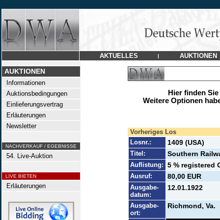
AKTUELLES
AUKTIONEN
|
AUKTIONEN
Informationen
Hier finden Sie
Auktionsbedingungen
Weitere Optionen habe
Einlieferungsvertrag
Erläuterungen
Newsletter
Vorheriges Los
Losnr.:
1409 (USA)
NACHVERKAUF / EGEBNISSE
Titel:
Southern Railw
54. Live-Auktion
Auflistung:
5 % registered 
Ausruf:
80,00 EUR
LIVE BIETEN
Erläuterungen
Ausgabe-
12.01.1922
datum:
Ausgabe-
Richmond, Va.
ort: