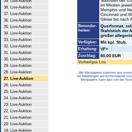
Südosten der USA
39. Live-Auktion
im Westen jeweils
38. Live-Auktion
Memphis und New
37. Live-Auktion
Cincinnati und W
Gleise bis nach F
36. Live-Auktion
Besonder-
Querformat, se
35. Live-Auktion
heiten:
Stahlstich der 
34. Live-Auktion
großer allegori
33. Live-Auktion
Verfügbar:
Mit kpl. Stub.
32. Live-Auktion
Erhaltung:
VF+
31. Live-Auktion
Zuschlag:
80,00 EUR
30. Live-Auktion
Vorheriges Los
29. Live-Auktion
28. Live-Auktion
Alle Wertpapiere stammen aus unser
bei Abbildungen auf Archivmaterial zu
27. Live-Auktion
Wertpapiers kann also von der Num
26. Live-Auktion
25. Live-Auktion
24. Live-Auktion
23. Live-Auktion
22. Live-Auktion
21. Live-Auktion
20. Live-Auktion
19. Live-Auktion