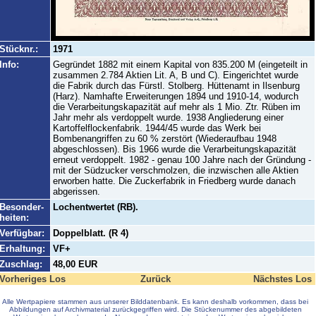
Stücknr.:
1971
Info:
Gegründet 1882 mit einem Kapital von 835.200 M (eingeteilt in
zusammen 2.784 Aktien Lit. A, B und C). Eingerichtet wurde
die Fabrik durch das Fürstl. Stolberg. Hüttenamt in Ilsenburg
(Harz). Namhafte Erweiterungen 1894 und 1910-14, wodurch
die Verarbeitungskapazität auf mehr als 1 Mio. Ztr. Rüben im
Jahr mehr als verdoppelt wurde. 1938 Angliederung einer
Kartoffelflockenfabrik. 1944/45 wurde das Werk bei
Bombenangriffen zu 60 % zerstört (Wiederaufbau 1948
abgeschlossen). Bis 1966 wurde die Verarbeitungskapazität
erneut verdoppelt. 1982 - genau 100 Jahre nach der Gründung -
mit der Südzucker verschmolzen, die inzwischen alle Aktien
erworben hatte. Die Zuckerfabrik in Friedberg wurde danach
abgerissen.
Besonder-
Lochentwertet (RB).
heiten:
Verfügbar:
Doppelblatt. (R 4)
Erhaltung:
VF+
Zuschlag:
48,00 EUR
Vorheriges Los
Zurück
Nächstes Los
Alle Wertpapiere stammen aus unserer Bilddatenbank. Es kann deshalb vorkommen, dass bei
Abbildungen auf Archivmaterial zurückgegriffen wird. Die Stückenummer des abgebildeten