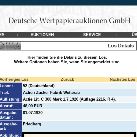
ES
AUKTIONEN
SERVICE
ÜB
|
|
|
Los Details
Hier finden Sie die Details zu diesem Los.
Weitere Optionen haben Sie, wenn Sie angemeldet sind.
Vorheriges Los
Zurück
Nächstes Los
Losnr.:
52 (Deutschland)
Titel:
Actien-Zucker-Fabrik Wetterau
Auflistung:
Actie Lit. C 300 Mark 1.7.1920 (Auflage 2216, R 4).
Ausruf:
48,00 EUR
Ausgabe-
01.07.1920
datum:
Ausgabe-
Friedberg
ort:
Abbildung: