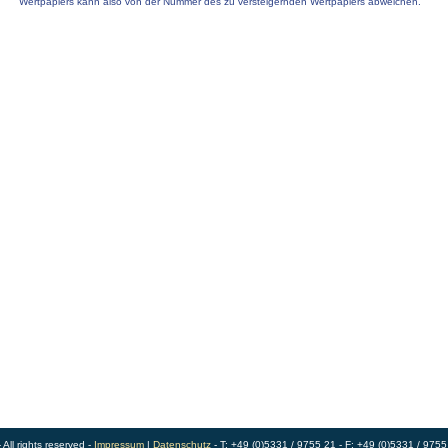
Wertpapiers kann also von der Nummer des zu versteigernden Wertpapiers abweichen.
ll rights reserved -
Impressum
|
Datenschutz
- T: +49 (0)5331 / 9755 21 - F: +49 (0)5331 / 9755