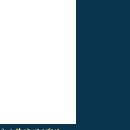
 55 - E:
info@deutsche-wertpapierauktionen.de