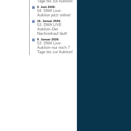
Tage bis zur Auktion!
5. Juni 2026:
54. DWA Live-
Auktion jetzt online!
16. Januar 2026:
53. DWA LIVE
Auktion–Der
Nachverkauf läuft
9. Januar 2026:
53. DWA Live-
Auktion–nur noch 7
Tage bis zur Auktion!