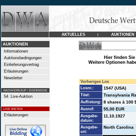
AKTUELLES
AUKTIONEN
|
AUKTIONEN
Informationen
Hier finden Sie
Auktionsbedingungen
Weitere Optionen habe
Einlieferungsvertrag
Erläuterungen
Newsletter
Vorheriges Los
Losnr.:
1547 (USA)
NACHVERKAUF / EGEBNISSE
Titel:
Transylvania Ra
54. Live-Auktion
Auflistung:
8 shares à 100 
Ausruf:
55,00 EUR
LIVE BIETEN
Erläuterungen
Ausgabe-
11.10.1927
datum:
Ausgabe-
North Carolina
ort: