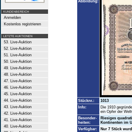
Abbildung:
KUNDENBEREICH
Anmelden
Kostenlos registrieren
LETZTE AUKTIONEN
53. Live-Auktion
52. Live-Auktion
51. Live-Auktion
50. Live-Auktion
49. Live-Auktion
48. Live-Auktion
47. Live-Auktion
46. Live-Auktion
45. Live-Auktion
44. Live-Auktion
Stücknr.:
1013
43. Live-Auktion
Info:
Die 1910 gegründe
ein Opfer der Welt
42. Live-Auktion
Besonder-
Riesiges quadrat
41. Live-Auktion
heiten:
Kontinenten im U
40. Live-Auktion
Verfügbar:
Nur 7 Stück wurd