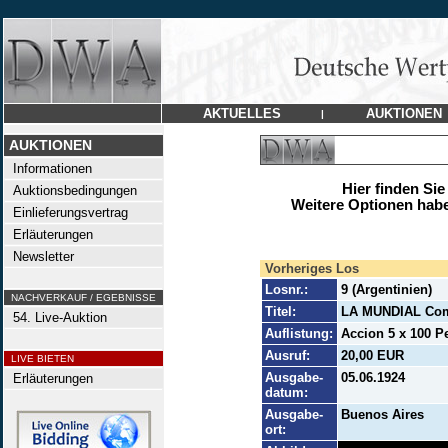
AKTUELLES
AUKTIONEN
|
AUKTIONEN
Informationen
Hier finden Sie
Auktionsbedingungen
Weitere Optionen habe
Einlieferungsvertrag
Erläuterungen
Newsletter
Vorheriges Los
Losnr.:
9 (Argentinien)
NACHVERKAUF / EGEBNISSE
Titel:
LA MUNDIAL Com
54. Live-Auktion
Auflistung:
Accion 5 x 100 P
Ausruf:
20,00 EUR
LIVE BIETEN
Ausgabe-
05.06.1924
Erläuterungen
datum:
Ausgabe-
Buenos Aires
ort: