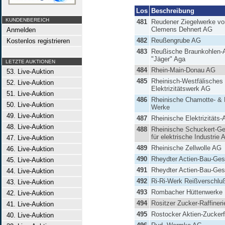
Los
Beschreibung
KUNDENBEREICH
481
Reudener Ziegelwerke vo
Clemens Dehnert AG
Anmelden
482
Reußengrube AG
Kostenlos registrieren
483
Reußische Braunkohlen-
"Jäger" Aga
LETZTE AUKTIONEN
484
Rhein-Main-Donau AG
53. Live-Auktion
485
Rheinisch-Westfälisches
52. Live-Auktion
Elektrizitätswerk AG
51. Live-Auktion
486
Rheinische Chamotte- & 
50. Live-Auktion
Werke
49. Live-Auktion
487
Rheinische Elektrizitäts
48. Live-Auktion
488
Rheinische Schuckert-Ge
für elektrische Industrie 
47. Live-Auktion
489
Rheinische Zellwolle AG
46. Live-Auktion
490
Rheydter Actien-Bau-Gese
45. Live-Auktion
491
Rheydter Actien-Bau-Gese
44. Live-Auktion
492
Ri-Ri-Werk Reißverschl
43. Live-Auktion
493
Rombacher Hüttenwerke
42. Live-Auktion
494
Rositzer Zucker-Raffineri
41. Live-Auktion
495
Rostocker Aktien-Zuckerf
40. Live-Auktion