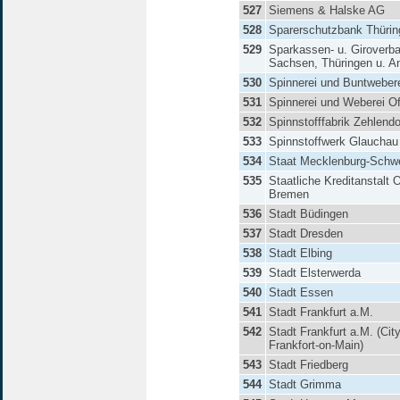
527
Siemens & Halske AG
528
Sparerschutzbank Thür
529
Sparkassen- u. Giroverb
Sachsen, Thüringen u. An
530
Spinnerei und Buntweber
531
Spinnerei und Weberei O
532
Spinnstofffabrik Zehlend
533
Spinnstoffwerk Glaucha
534
Staat Mecklenburg-Schwe
535
Staatliche Kreditanstalt 
Bremen
536
Stadt Büdingen
537
Stadt Dresden
538
Stadt Elbing
539
Stadt Elsterwerda
540
Stadt Essen
541
Stadt Frankfurt a.M.
542
Stadt Frankfurt a.M. (City
Frankfort-on-Main)
543
Stadt Friedberg
544
Stadt Grimma