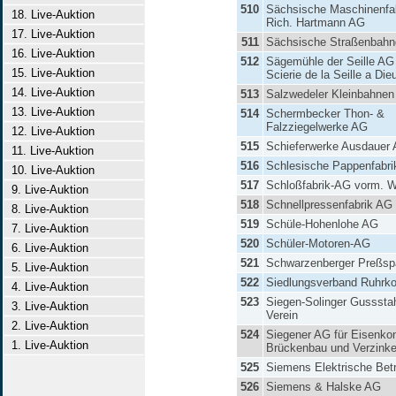
510
Sächsische Maschinenfab
18. Live-Auktion
Rich. Hartmann AG
17. Live-Auktion
511
Sächsische Straßenbahng
16. Live-Auktion
512
Sägemühle der Seille AG 
15. Live-Auktion
Scierie de la Seille a Die
14. Live-Auktion
513
Salzwedeler Kleinbahne
13. Live-Auktion
514
Schermbecker Thon- &
Falzziegelwerke AG
12. Live-Auktion
515
Schieferwerke Ausdauer
11. Live-Auktion
516
Schlesische Pappenfabr
10. Live-Auktion
517
Schloßfabrik-AG vorm. Wi
9. Live-Auktion
518
Schnellpressenfabrik AG 
8. Live-Auktion
519
Schüle-Hohenlohe AG
7. Live-Auktion
520
Schüler-Motoren-AG
6. Live-Auktion
521
Schwarzenberger Preßsp
5. Live-Auktion
522
Siedlungsverband Ruhrko
4. Live-Auktion
523
Siegen-Solinger Gussstah
3. Live-Auktion
Verein
2. Live-Auktion
524
Siegener AG für Eisenkon
1. Live-Auktion
Brückenbau und Verzinke
525
Siemens Elektrische Bet
526
Siemens & Halske AG