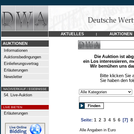
AKTUELLES
AUKTIONEN
|
AUKTIONEN
Informationen
Die Auktion ist ab
Auktionsbedingungen
ein Los interessieren, m
Einlieferungsvertrag
Wir bemühen uns dan
Erläuterungen
Bitte klicken Sie 
Newsletter
Sie haben den fo
NACHVERKAUF / EGEBNISSE
54. Live-Auktion
LIVE BIETEN
Erläuterungen
Seite:
1
2
3
4
5
6
[7]
8
Alle Angaben in Euro