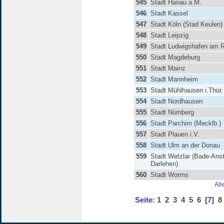
545
Stadt Hanau a.M.
546
Stadt Kassel
547
Stadt Köln (Stad Keulen)
548
Stadt Leipzig
549
Stadt Ludwigshafen am 
550
Stadt Magdeburg
551
Stadt Mainz
552
Stadt Mannheim
553
Stadt Mühlhausen i.Thür.
554
Stadt Nordhausen
555
Stadt Nürnberg
556
Stadt Parchim (Mecklb.)
557
Stadt Plauen i.V.
558
Stadt Ulm an der Donau
559
Stadt Wetzlar (Bade-Anst
Darlehen)
560
Stadt Worms
All
Seite:
1
2
3
4
5
6
[7]
8