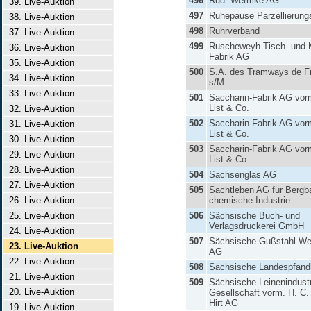
496
Rud. Wermke AG
39. Live-Auktion
497
Ruhepause Parzellierun
38. Live-Auktion
498
Ruhrverband
37. Live-Auktion
499
Ruscheweyh Tisch- und 
36. Live-Auktion
Fabrik AG
35. Live-Auktion
500
S.A. des Tramways de Fr
34. Live-Auktion
s/M.
33. Live-Auktion
501
Saccharin-Fabrik AG vor
List & Co.
32. Live-Auktion
502
Saccharin-Fabrik AG vor
31. Live-Auktion
List & Co.
30. Live-Auktion
503
Saccharin-Fabrik AG vor
29. Live-Auktion
List & Co.
28. Live-Auktion
504
Sachsenglas AG
27. Live-Auktion
505
Sachtleben AG für Bergb
26. Live-Auktion
chemische Industrie
25. Live-Auktion
506
Sächsische Buch- und
Verlagsdruckerei GmbH
24. Live-Auktion
507
Sächsische Gußstahl-We
23. Live-Auktion
AG
22. Live-Auktion
508
Sächsische Landespfandb
21. Live-Auktion
509
Sächsische Leinenindustr
20. Live-Auktion
Gesellschaft vorm. H. C.
Hirt AG
19. Live-Auktion