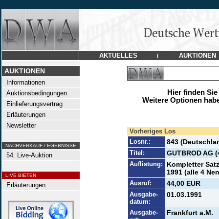
AKTUELLES
AUKTIONEN
|
AUKTIONEN
Informationen
Hier finden Sie
Auktionsbedingungen
Weitere Optionen habe
Einlieferungsvertrag
Erläuterungen
Newsletter
Vorheriges Los
Losnr.:
843 (Deutschla
NACHVERKAUF / EGEBNISSE
Titel:
GUTBROD AG (4
54. Live-Auktion
Auflistung:
Kompletter Sat
1991 (alle 4 Ne
LIVE BIETEN
Ausruf:
44,00 EUR
Erläuterungen
Ausgabe-
01.03.1991
datum:
Ausgabe-
Frankfurt a.M.