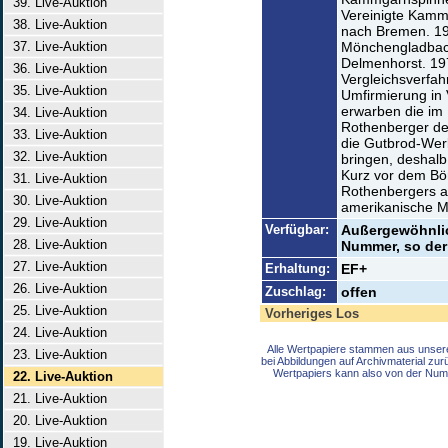
39. Live-Auktion
Vereinigte Kamm
38. Live-Auktion
nach Bremen. 19
37. Live-Auktion
Mönchengladbach
Delmenhorst. 19
36. Live-Auktion
Vergleichsverfa
35. Live-Auktion
Umfirmierung in 
erwarben die im
34. Live-Auktion
Rothenberger d
33. Live-Auktion
die Gutbrod-Wer
32. Live-Auktion
bringen, deshalb
Kurz vor dem Bö
31. Live-Auktion
Rothenbergers a
30. Live-Auktion
amerikanische M
29. Live-Auktion
Verfügbar:
Außergewöhnlich
28. Live-Auktion
Nummer, so der 
27. Live-Auktion
Erhaltung:
EF+
26. Live-Auktion
Zuschlag:
offen
25. Live-Auktion
Vorheriges Los
24. Live-Auktion
Alle Wertpapiere stammen aus unser
23. Live-Auktion
bei Abbildungen auf Archivmaterial zu
Wertpapiers kann also von der Num
22. Live-Auktion
21. Live-Auktion
20. Live-Auktion
19. Live-Auktion