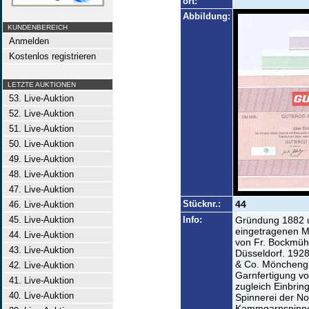
ort:
Abbildung:
KUNDENBEREICH
Anmelden
Kostenlos registrieren
LETZTE AUKTIONEN
53. Live-Auktion
52. Live-Auktion
51. Live-Auktion
50. Live-Auktion
49. Live-Auktion
48. Live-Auktion
47. Live-Auktion
Stücknr.:
44
46. Live-Auktion
45. Live-Auktion
Info:
Gründung 1882 
eingetragenen 
44. Live-Auktion
von Fr. Bockmüh
43. Live-Auktion
Düsseldorf. 192
& Co. Mönchengl
42. Live-Auktion
Garnfertigung v
41. Live-Auktion
zugleich Einbrin
40. Live-Auktion
Spinnerei der N
Kammgarnspinner