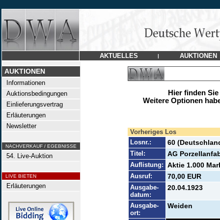
AKTUELLES
AUKTIONEN
|
AUKTIONEN
Informationen
Hier finden Sie
Auktionsbedingungen
Weitere Optionen habe
Einlieferungsvertrag
Erläuterungen
Newsletter
Vorheriges Los
Losnr.:
60 (Deutschlan
NACHVERKAUF / EGEBNISSE
Titel:
AG Porzellanfa
54. Live-Auktion
Auflistung:
Aktie 1.000 Mar
Ausruf:
70,00 EUR
LIVE BIETEN
Erläuterungen
Ausgabe-
20.04.1923
datum:
Ausgabe-
Weiden
ort: