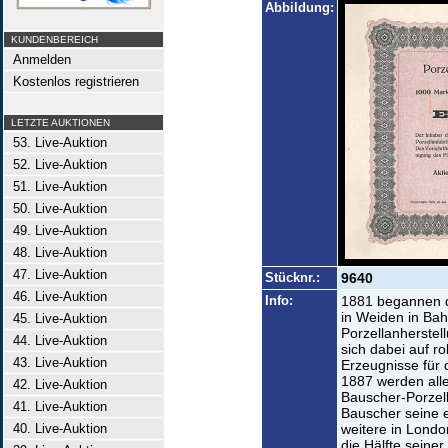
Abbildung:
KUNDENBEREICH
Anmelden
Kostenlos registrieren
LETZTE AUKTIONEN
53. Live-Auktion
52. Live-Auktion
51. Live-Auktion
50. Live-Auktion
49. Live-Auktion
48. Live-Auktion
47. Live-Auktion
Stücknr.:
9640
46. Live-Auktion
Info:
1881 begannen d
in Weiden in Bah
45. Live-Auktion
Porzellanherstell
44. Live-Auktion
sich dabei auf ro
43. Live-Auktion
Erzeugnisse für 
1887 werden alle
42. Live-Auktion
Bauscher-Porzell
41. Live-Auktion
Bauscher seine e
40. Live-Auktion
weitere in Londo
die Hälfte seine