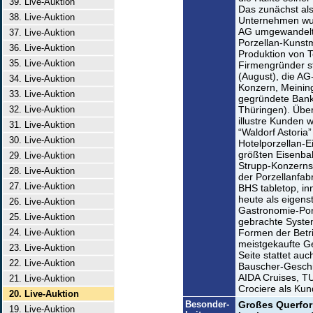
39. Live-Auktion
Das zunächst als
38. Live-Auktion
Unternehmen wur
AG umgewandelt.
37. Live-Auktion
Porzellan-Kunst
36. Live-Auktion
Produktion von T
35. Live-Auktion
Firmengründer s
(August), die AG
34. Live-Auktion
Konzern, Meinin
33. Live-Auktion
gegründete Bank
32. Live-Auktion
Thüringen). Über
illustre Kunden w
31. Live-Auktion
“Waldorf Astoria”
30. Live-Auktion
Hotelporzellan-E
größten Eisenbah
29. Live-Auktion
Strupp-Konzerns
28. Live-Auktion
der Porzellanfab
27. Live-Auktion
BHS tabletop, in
heute als eigens
26. Live-Auktion
Gastronomie-Porz
25. Live-Auktion
gebrachte System
24. Live-Auktion
Formen der Betr
meistgekaufte Ge
23. Live-Auktion
Seite stattet au
22. Live-Auktion
Bauscher-Geschi
AIDA Cruises, TU
21. Live-Auktion
Crociere als Ku
20. Live-Auktion
Besonder-
Großes Querfor
19. Live-Auktion