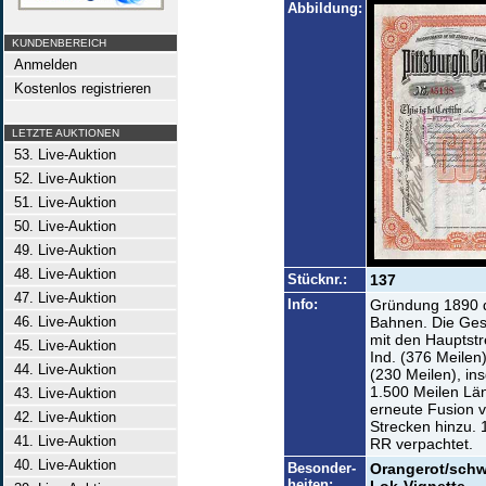
Abbildung:
KUNDENBEREICH
Anmelden
Kostenlos registrieren
LETZTE AUKTIONEN
53. Live-Auktion
52. Live-Auktion
51. Live-Auktion
50. Live-Auktion
49. Live-Auktion
48. Live-Auktion
Stücknr.:
137
47. Live-Auktion
Info:
Gründung 1890 d
46. Live-Auktion
Bahnen. Die Gese
mit den Hauptstr
45. Live-Auktion
Ind. (376 Meilen)
44. Live-Auktion
(230 Meilen), in
1.500 Meilen Lä
43. Live-Auktion
erneute Fusion v
42. Live-Auktion
Strecken hinzu. 
41. Live-Auktion
RR verpachtet.
40. Live-Auktion
Besonder-
Orangerot/schw
heiten: