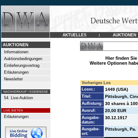
AKTUELLES
AUKTIONEN
|
AUKTIONEN
Informationen
Hier finden Sie
Auktionsbedingungen
Weitere Optionen habe
Einlieferungsvertrag
Erläuterungen
Newsletter
Vorheriges Los
Losnr.:
1449 (USA)
NACHVERKAUF / EGEBNISSE
Titel:
Pittsburgh, Cin
54. Live-Auktion
Auflistung:
30 shares à 100
Ausruf:
20,00 EUR
LIVE BIETEN
Erläuterungen
Ausgabe-
30.12.1917
datum:
Ausgabe-
Pittsburgh, Pa.
ort: