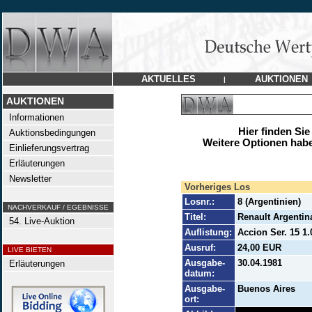
AKTUELLES
AUKTIONEN
|
AUKTIONEN
Informationen
Hier finden Sie
Auktionsbedingungen
Weitere Optionen habe
Einlieferungsvertrag
Erläuterungen
Newsletter
Vorheriges Los
Losnr.:
8 (Argentinien)
NACHVERKAUF / EGEBNISSE
Titel:
Renault Argentin
54. Live-Auktion
Auflistung:
Accion Ser. 15 1.
Ausruf:
24,00 EUR
LIVE BIETEN
Ausgabe-
30.04.1981
Erläuterungen
datum:
Ausgabe-
Buenos Aires
ort: