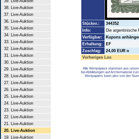
39. Live-Auktion
38. Live-Auktion
37. Live-Auktion
36. Live-Auktion
Stücknr.:
344352
35. Live-Auktion
Info:
Die argentinische
34. Live-Auktion
Verfügbar:
Kupons anhänge
33. Live-Auktion
Erhaltung:
EF
32. Live-Auktion
Zuschlag:
24,00 EUR n
31. Live-Auktion
Vorheriges Los
30. Live-Auktion
Alle Wertpapiere stammen aus unser
29. Live-Auktion
bei Abbildungen auf Archivmaterial zu
28. Live-Auktion
Wertpapiers kann also von der Num
27. Live-Auktion
26. Live-Auktion
25. Live-Auktion
24. Live-Auktion
23. Live-Auktion
22. Live-Auktion
21. Live-Auktion
20. Live-Auktion
19. Live-Auktion