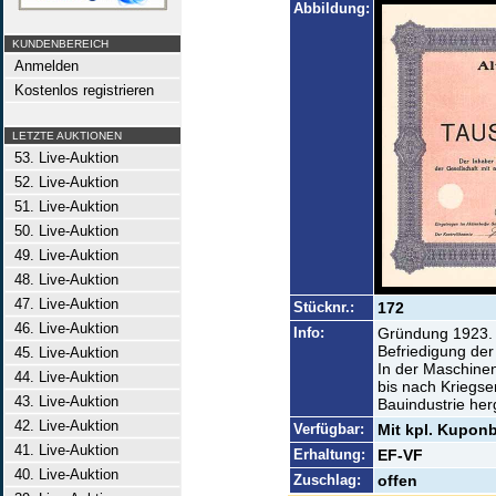
Abbildung:
KUNDENBEREICH
Anmelden
Kostenlos registrieren
LETZTE AUKTIONEN
53. Live-Auktion
52. Live-Auktion
51. Live-Auktion
50. Live-Auktion
49. Live-Auktion
48. Live-Auktion
47. Live-Auktion
Stücknr.:
172
46. Live-Auktion
Info:
Gründung 1923. 
Befriedigung der
45. Live-Auktion
In der Maschinen
44. Live-Auktion
bis nach Kriegse
43. Live-Auktion
Bauindustrie herg
42. Live-Auktion
Verfügbar:
Mit kpl. Kupon
41. Live-Auktion
Erhaltung:
EF-VF
40. Live-Auktion
Zuschlag:
offen