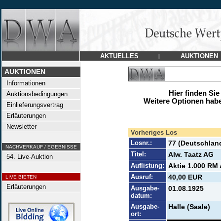
AKTUELLES
AUKTIONEN
|
AUKTIONEN
Informationen
Hier finden Sie
Auktionsbedingungen
Weitere Optionen habe
Einlieferungsvertrag
Erläuterungen
Newsletter
Vorheriges Los
Losnr.:
77 (Deutschlan
NACHVERKAUF / EGEBNISSE
Titel:
Alw. Taatz AG
54. Live-Auktion
Auflistung:
Aktie 1.000 RM 
Ausruf:
40,00 EUR
LIVE BIETEN
Erläuterungen
Ausgabe-
01.08.1925
datum:
Ausgabe-
Halle (Saale)
ort: