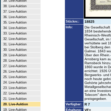
39. Live-Auktion
38. Live-Auktion
37. Live-Auktion
36. Live-Auktion
Stücknr.:
18825
35. Live-Auktion
Info:
Die Gesellschaft
34. Live-Auktion
1834 bestehende
33. Live-Auktion
Rheinisch-Westfä
32. Live-Auktion
Gesellschaft, im
verhüttete seit 
31. Live-Auktion
bei Stolberg de
30. Live-Auktion
Galmei. 1843 wu
Über den Rhein.-
29. Live-Auktion
Arnsberg kam au
28. Live-Auktion
Ramsbeck hinzu,
27. Live-Auktion
1860 wurde in D
errichtet. 1926
26. Live-Auktion
Bergwerks- und 
25. Live-Auktion
noch heute gebr
24. Live-Auktion
Gehörte jahrzeh
Metallgesellscha
23. Live-Auktion
an eine Investor
22. Live-Auktion
Telecom" dem Au
preisgegeben.
21. Live-Auktion
20. Live-Auktion
Verfügbar:
R 7
19. Live-Auktion
Erhaltung:
VF+