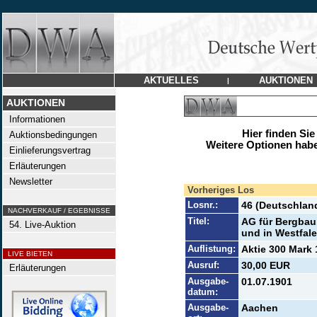
AKTUELLES
AUKTIONEN
|
AUKTIONEN
Informationen
Hier finden Sie
Auktionsbedingungen
Weitere Optionen habe
Einlieferungsvertrag
Erläuterungen
Newsletter
Vorheriges Los
Losnr.:
46 (Deutschlan
NACHVERKAUF / EGEBNISSE
Titel:
AG für Bergbau,
54. Live-Auktion
und in Westfal
Auflistung:
Aktie 300 Mark 
LIVE BIETEN
Ausruf:
30,00 EUR
Erläuterungen
Ausgabe-
01.07.1901
datum:
Ausgabe-
Aachen