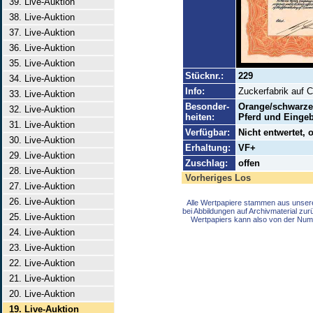
39. Live-Auktion
38. Live-Auktion
37. Live-Auktion
36. Live-Auktion
35. Live-Auktion
Stücknr.:
229
34. Live-Auktion
Info:
Zuckerfabrik auf 
33. Live-Auktion
Besonder-
Orange/schwarzer
32. Live-Auktion
heiten:
Pferd und Eingeb
31. Live-Auktion
Verfügbar:
Nicht entwertet,
30. Live-Auktion
Erhaltung:
VF+
29. Live-Auktion
Zuschlag:
offen
28. Live-Auktion
Vorheriges Los
27. Live-Auktion
26. Live-Auktion
Alle Wertpapiere stammen aus unser
bei Abbildungen auf Archivmaterial zu
25. Live-Auktion
Wertpapiers kann also von der Num
24. Live-Auktion
23. Live-Auktion
22. Live-Auktion
21. Live-Auktion
20. Live-Auktion
19. Live-Auktion