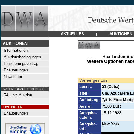
AKTUELLES
AUKTIONEN
|
AUKTIONEN
Informationen
Hier finden Sie
Auktionsbedingungen
Weitere Optionen habe
Einlieferungsvertrag
Erläuterungen
Newsletter
Vorheriges Los
Losnr.:
51 (Cuba)
NACHVERKAUF / EGEBNISSE
Titel:
Cia. Azucarera E
54. Live-Auktion
Auflistung:
7,5 % First Mort
Ausruf:
75,00 EUR
LIVE BIETEN
Ausgabe-
15.12.1922
Erläuterungen
datum:
Ausgabe-
New York
ort: