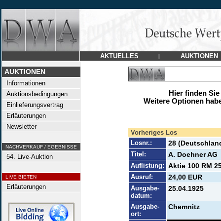
AKTUELLES
AUKTIONEN
|
AUKTIONEN
Informationen
Hier finden Sie
Auktionsbedingungen
Weitere Optionen habe
Einlieferungsvertrag
Erläuterungen
Newsletter
Vorheriges Los
Losnr.:
28 (Deutschlan
NACHVERKAUF / EGEBNISSE
Titel:
A. Doehner AG
54. Live-Auktion
Auflistung:
Aktie 100 RM 25
Ausruf:
24,00 EUR
LIVE BIETEN
Erläuterungen
Ausgabe-
25.04.1925
datum:
Ausgabe-
Chemnitz
ort: