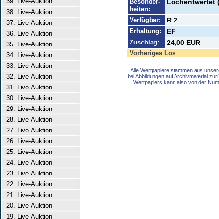
39. Live-Auktion
Besonder-
Lochentwertet 
heiten:
38. Live-Auktion
Verfügbar:
R 2
37. Live-Auktion
Erhaltung:
EF
36. Live-Auktion
Zuschlag:
24,00 EUR
35. Live-Auktion
Vorheriges Los
34. Live-Auktion
33. Live-Auktion
Alle Wertpapiere stammen aus unser
32. Live-Auktion
bei Abbildungen auf Archivmaterial zu
Wertpapiers kann also von der Num
31. Live-Auktion
30. Live-Auktion
29. Live-Auktion
28. Live-Auktion
27. Live-Auktion
26. Live-Auktion
25. Live-Auktion
24. Live-Auktion
23. Live-Auktion
22. Live-Auktion
21. Live-Auktion
20. Live-Auktion
19. Live-Auktion