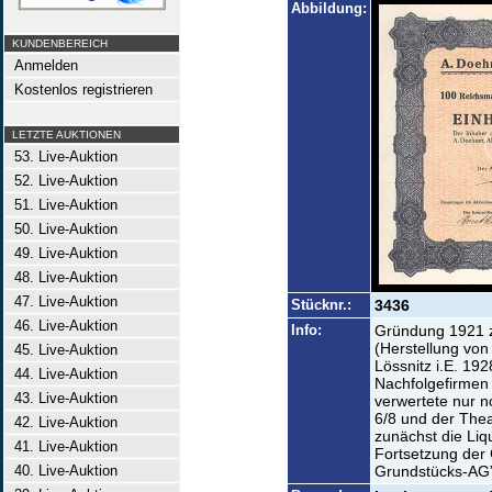
Abbildung:
KUNDENBEREICH
Anmelden
Kostenlos registrieren
LETZTE AUKTIONEN
53. Live-Auktion
52. Live-Auktion
51. Live-Auktion
50. Live-Auktion
49. Live-Auktion
48. Live-Auktion
47. Live-Auktion
Stücknr.:
3436
46. Live-Auktion
Info:
Gründung 1921 z
(Herstellung von
45. Live-Auktion
Lössnitz i.E. 19
44. Live-Auktion
Nachfolgefirmen 
43. Live-Auktion
verwertete nur no
6/8 und der Thea
42. Live-Auktion
zunächst die Liq
41. Live-Auktion
Fortsetzung der 
40. Live-Auktion
Grundstücks-AG”