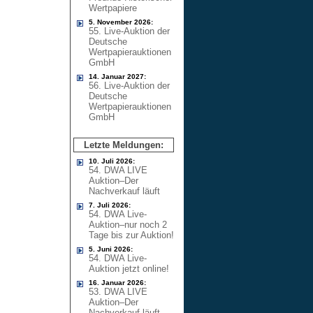
Wertpapiere
5. November 2026:
55. Live-Auktion der
Deutsche
Wertpapierauktionen
GmbH
14. Januar 2027:
56. Live-Auktion der
Deutsche
Wertpapierauktionen
GmbH
Letzte Meldungen:
10. Juli 2026:
54. DWA LIVE
Auktion–Der
Nachverkauf läuft
7. Juli 2026:
54. DWA Live-
Auktion–nur noch 2
Tage bis zur Auktion!
5. Juni 2026:
54. DWA Live-
Auktion jetzt online!
16. Januar 2026:
53. DWA LIVE
Auktion–Der
Nachverkauf läuft