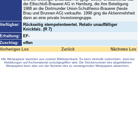
die Elbschloß-Brauerei AG in Hamburg, die ihre Beteiligung
1988 an die Dortmunder Union-Schultheiss-Brauerei (heute
Brau und Brunnen AG) verkaufte. 1998 ging die Aktienmehrheit
dann an eine private Investorengruppe.
Verfügbar:
Rückseitig stempelentwertet. Relativ unauffälliger
Knickfalz. (R 7)
Erhaltung:
EF-
Zuschlag:
offen
Vorheriges Los
Zurück
Nächstes Los
Alle Wertpapiere stammen aus unserer Bilddatenbank. Es kann deshalb vorkommen, dass bei
Abbildungen auf Archivmaterial zurückgegriffen wird. Die Stückenummer des abgebildeten
Wertpapiers kann also von der Nummer des zu versteigernden Wertpapiers abweichen.