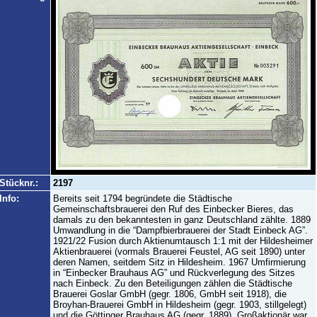
Stücknr.:
2197
Info:
Bereits seit 1794 begründete die Städtische
Gemeinschaftsbrauerei den Ruf des Einbecker Bieres, das
damals zu den bekanntesten in ganz Deutschland zählte. 1889
Umwandlung in die “Dampfbierbrauerei der Stadt Einbeck AG”.
1921/22 Fusion durch Aktienumtausch 1:1 mit der Hildesheimer
Aktienbrauerei (vormals Brauerei Feustel, AG seit 1890) unter
deren Namen, seitdem Sitz in Hildesheim. 1967 Umfirmierung
in “Einbecker Brauhaus AG” und Rückverlegung des Sitzes
nach Einbeck. Zu den Beteiligungen zählen die Städtische
Brauerei Goslar GmbH (gegr. 1806, GmbH seit 1918), die
Broyhan-Brauerei GmbH in Hildesheim (gegr. 1903, stillgelegt)
und die Göttinger Brauhaus AG (gegr. 1889). Großaktionär war