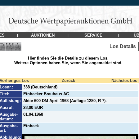
ES
AUKTIONEN
SERVICE
ÜB
|
|
|
Los Details
Hier finden Sie die Details zu diesem Los.
Weitere Optionen haben Sie, wenn Sie angemeldet sind.
Vorheriges Los
Zurück
Nächstes Los
Losnr.:
338 (Deutschland)
Titel:
Einbecker Brauhaus AG
Auflistung:
Aktie 600 DM April 1968 (Auflage 1280, R 7).
Ausruf:
28,00 EUR
Ausgabe-
01.04.1968
datum:
Ausgabe-
Einbeck
ort:
Abbildung: