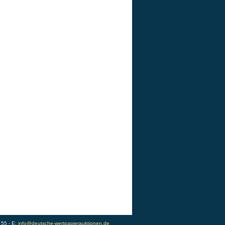
 55 - E:
info@deutsche-wertpapierauktionen.de