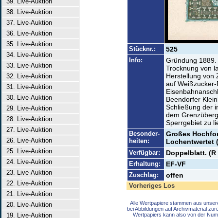
39. Live-Auktion
38. Live-Auktion
37. Live-Auktion
36. Live-Auktion
35. Live-Auktion
Stücknr.:
525
34. Live-Auktion
Info:
Gründung 1889. 
33. Live-Auktion
Trocknung von la
Herstellung von 
32. Live-Auktion
auf Weißzucker-P
31. Live-Auktion
Eisenbahnanschl
30. Live-Auktion
Beendorfer Klein
Schließung der i
29. Live-Auktion
dem Grenzüberg
28. Live-Auktion
Sperrgebiet zu l
27. Live-Auktion
Besonder-
Großes Hochform
26. Live-Auktion
heiten:
Lochentwertet 
25. Live-Auktion
Verfügbar:
Doppelblatt. (R 
24. Live-Auktion
Erhaltung:
EF-VF
23. Live-Auktion
Zuschlag:
offen
22. Live-Auktion
Vorheriges Los
21. Live-Auktion
Alle Wertpapiere stammen aus unser
20. Live-Auktion
bei Abbildungen auf Archivmaterial zu
19. Live-Auktion
Wertpapiers kann also von der Num