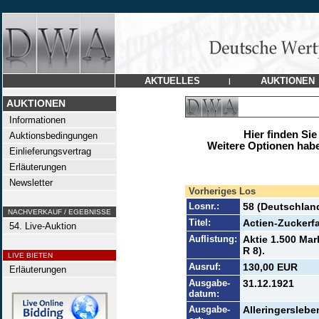
AKTUELLES
AUKTIONEN
|
AUKTIONEN
Informationen
Hier finden Sie
Auktionsbedingungen
Weitere Optionen habe
Einlieferungsvertrag
Erläuterungen
Newsletter
Vorheriges Los
Losnr.:
58 (Deutschlan
NACHVERKAUF / EGEBNISSE
Titel:
Actien-Zuckerfa
54. Live-Auktion
Auflistung:
Aktie 1.500 Ma
R 8).
LIVE BIETEN
Ausruf:
130,00 EUR
Erläuterungen
Ausgabe-
31.12.1921
datum:
Ausgabe-
Alleringerslebe