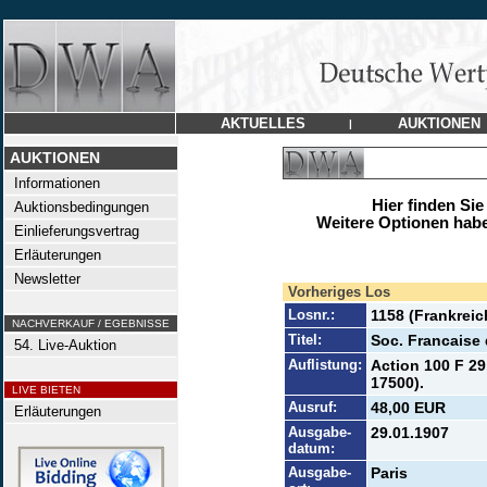
AKTUELLES
AUKTIONEN
|
AUKTIONEN
Informationen
Hier finden Sie
Auktionsbedingungen
Weitere Optionen habe
Einlieferungsvertrag
Erläuterungen
Newsletter
Vorheriges Los
Losnr.:
1158 (Frankreic
NACHVERKAUF / EGEBNISSE
Titel:
Soc. Francaise 
54. Live-Auktion
Auflistung:
Action 100 F 2
17500).
LIVE BIETEN
Ausruf:
48,00 EUR
Erläuterungen
Ausgabe-
29.01.1907
datum:
Ausgabe-
Paris