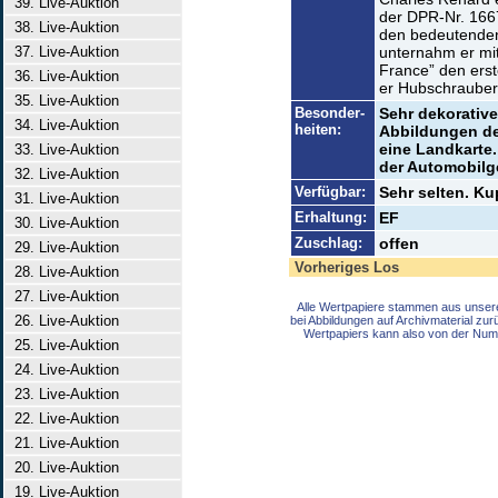
39. Live-Auktion
der DPR-Nr. 166
38. Live-Auktion
den bedeutenden 
37. Live-Auktion
unternahm er mit
France” den ers
36. Live-Auktion
er Hubschrauber
35. Live-Auktion
Besonder-
Sehr dekorative
34. Live-Auktion
heiten:
Abbildungen de
eine Landkarte. 
33. Live-Auktion
der Automobilg
32. Live-Auktion
Verfügbar:
Sehr selten. K
31. Live-Auktion
Erhaltung:
EF
30. Live-Auktion
Zuschlag:
offen
29. Live-Auktion
Vorheriges Los
28. Live-Auktion
27. Live-Auktion
Alle Wertpapiere stammen aus unser
26. Live-Auktion
bei Abbildungen auf Archivmaterial zu
Wertpapiers kann also von der Num
25. Live-Auktion
24. Live-Auktion
23. Live-Auktion
22. Live-Auktion
21. Live-Auktion
20. Live-Auktion
19. Live-Auktion