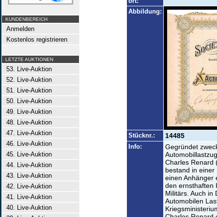
ort:
Abbildung:
KUNDENBEREICH
Anmelden
Kostenlos registrieren
LETZTE AUKTIONEN
53. Live-Auktion
52. Live-Auktion
51. Live-Auktion
50. Live-Auktion
49. Live-Auktion
48. Live-Auktion
47. Live-Auktion
Stücknr.:
14485
46. Live-Auktion
Info:
Gegründet zweck
45. Live-Auktion
Automobillastzug
Charles Renard 
44. Live-Auktion
bestand in einer
43. Live-Auktion
einen Anhänger 
den ernsthaften 
42. Live-Auktion
Militärs. Auch i
41. Live-Auktion
Automobilen Las
40. Live-Auktion
Kriegsministeriu
Charles Renard e