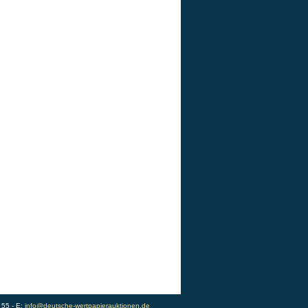
 55 - E:
info@deutsche-wertpapierauktionen.de