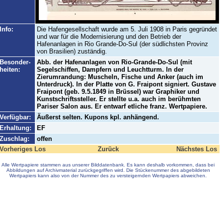
Info:
Die Hafengesellschaft wurde am 5. Juli 1908 in Paris gegründet
und war für die Modernisierung und den Betrieb der
Hafenanlagen in Rio Grande-Do-Sul (der südlichsten Provinz
von Brasilien) zuständig.
Besonder-
Abb. der Hafenanlagen von Rio-Grande-Do-Sul (mit
heiten:
Segelschiffen, Dampfern und Leuchtturm. In der
Zierumrandung: Muscheln, Fische und Anker (auch im
Unterdruck). In der Platte von G. Fraipont signiert. Gustave
Fraipont (geb. 9.5.1849 in Brüssel) war Graphiker und
Kunstschriftssteller. Er stellte u.a. auch im berühmten
Pariser Salon aus. Er entwarf etliche franz. Wertpapiere.
Verfügbar:
Äußerst selten. Kupons kpl. anhängend.
Erhaltung:
EF
Zuschlag:
offen
Vorheriges Los
Zurück
Nächstes Los
Alle Wertpapiere stammen aus unserer Bilddatenbank. Es kann deshalb vorkommen, dass bei
Abbildungen auf Archivmaterial zurückgegriffen wird. Die Stückenummer des abgebildeten
Wertpapiers kann also von der Nummer des zu versteigernden Wertpapiers abweichen.