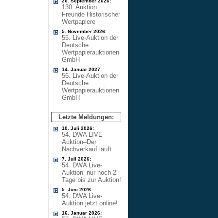
26. September 2026:
130. Auktion
Freunde Historischer
Wertpapiere
5. November 2026:
55. Live-Auktion der
Deutsche
Wertpapierauktionen
GmbH
14. Januar 2027:
56. Live-Auktion der
Deutsche
Wertpapierauktionen
GmbH
Letzte Meldungen:
10. Juli 2026:
54. DWA LIVE
Auktion–Der
Nachverkauf läuft
7. Juli 2026:
54. DWA Live-
Auktion–nur noch 2
Tage bis zur Auktion!
5. Juni 2026:
54. DWA Live-
Auktion jetzt online!
16. Januar 2026: