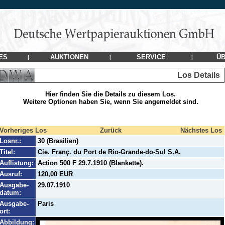
ES
AUKTIONEN
SERVICE
ÜB
|
|
|
Los Details
Hier finden Sie die Details zu diesem Los.
Weitere Optionen haben Sie, wenn Sie angemeldet sind.
Vorheriges Los
Zurück
Nächstes Los
Losnr.:
30 (Brasilien)
Titel:
Cie. Franç. du Port de Rio-Grande-do-Sul S.A.
Auflistung:
Action 500 F 29.7.1910 (Blankette).
Ausruf:
120,00 EUR
Ausgabe-
29.07.1910
datum:
Ausgabe-
Paris
ort:
Abbildung: